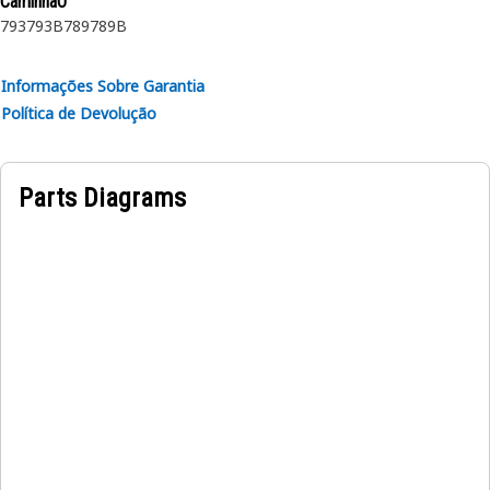
CaminhãO
793
793B
789
789B
Atributos:
• Fabricada segundo uma especificação precisa e construída
Informações Sobre Garantia
para fins de durabilidade, confiabilidade e produtividade.
Política de Devolução
• Feito de materiais duráveis que oferecem robustez e
resistência à corrosão.
• O anel de retenção comprimido é inserido no sulco ou
Parts Diagrams
recesso no diâmetro interno.
Aplicações:
Um Anel de Retenção Interno é usado para prender e
manter o rolamento no cilindro da suspensão.