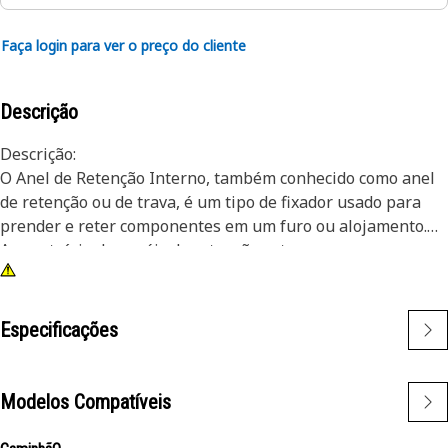
Faça login para ver o preço do cliente
Descrição
Descrição:
O Anel de Retenção Interno, também conhecido como anel
de retenção ou de trava, é um tipo de fixador usado para
prender e reter componentes em um furo ou alojamento.
Ao contrário dos anéis de retenção externos que se
encaixam em um eixo ou pino, os anéis de retenção
internos são instalados dentro de um furo ou ranhura para
manter os componentes no lugar. A principal finalidade de
Especificações
um anel de retenção interno é evitar o movimento axial ou
o deslocamento de componentes dentro de um furo ou
alojamento. Ele atua como um dispositivo de retenção,
Modelos Compatíveis
mantendo componentes como rolamentos, eixos ou
vedações firmemente no lugar.