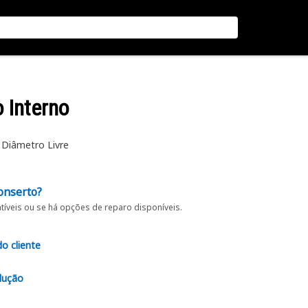
 Interno
Diâmetro Livre
onserto?
íveis ou se há opções de reparo disponíveis.
do cliente
lução