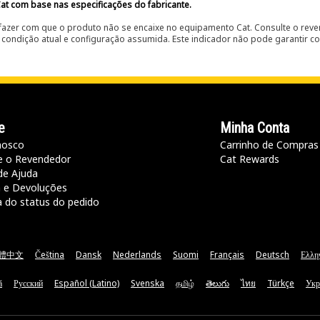
at com base nas especificações do fabricante.
fazer com que o produto não se encaixe no equipamento Cat. Consulte o reve
condição atual e configuração assumida. Este indicador não pode garantir c
e
Minha Conta
nosco
Carrinho de Compras
e o Revendedor
Cat Rewards
de Ajuda
a e Devoluções
a do status do pedido
體中文
Čeština
Dansk
Nederlands
Suomi
Français
Deutsch
Ελλη
ă
Русский
Español (Latino)
Svenska
தமிழ்
తెలుగు
ไทย
Türkçe
Укр