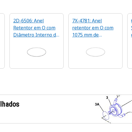
2D-6506: Anel
7X-4781: Anel
Retentor em O com
retentor em O com
Diâmetro Interno de
1075 mm de
736,6 mm
diâmetro interno
alhados