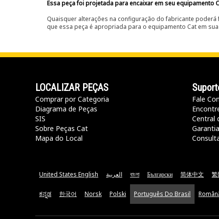
Essa peça foi projetada para encaixar em seu equipamento C
Quaisquer alterações na configuração do fabricante poderá 
que essa peça é apropriada para o equipamento Cat em sua 
LOCALIZAR PEÇAS
Suport
Comprar por Categoria
Fale Co
Diagrama de Peças
Encontr
SIS
Central 
Sobre Peças Cat
Garanti
Mapa do Local
Consult
United States English
العربية
বাংলা
Български
简体中文
繁
ಕನ್ನಡ
한국어
Norsk
Polski
Português Do Brasil
Român