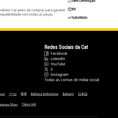
Sem Devolução
Kit
ndedor Cat antes de comprar para garantir
ompatibilidade com todas as peças.
Substituto
Redes Sociais da Cat
Facebook
LinkedIn
YouTube
X
Instagram
Todas as contas de mídia social
νικά
עברית
हिन्दी
Bahasa Indonesia
Italiano
日本語
аїнська Мова
Tiếng Việt