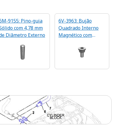
6M-9155: Pino-guia
6V-3963: Bujão
Sólido com 4,78 mm
Quadrado Interno
de Diâmetro Externo
Magnético com
Rosca 1-5/8-12-2A