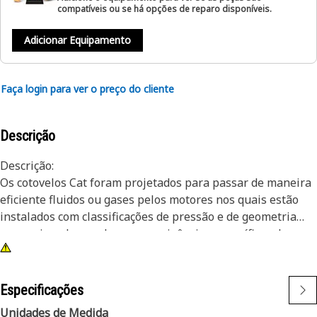
compatíveis ou se há opções de reparo disponíveis.
Adicionar Equipamento
Faça login para ver o preço do cliente
Descrição
Descrição:
Os cotovelos Cat foram projetados para passar de maneira
eficiente fluidos ou gases pelos motores nos quais estão
instalados com classificações de pressão e de geometria
que variam de acordo com as exigências específicas da
aplicação. 8X-4886 é um cotovelo de ferro fundido que
garante a qualidade que você espera do equipamento.
Especificações
Atributos:
Unidades de Medida