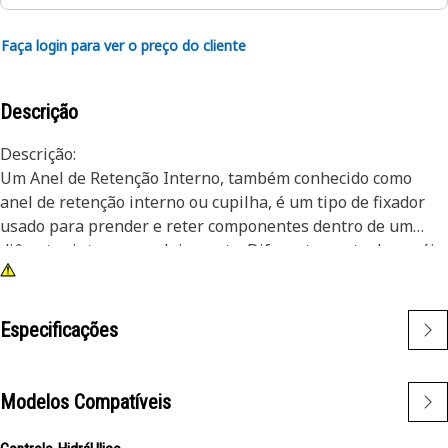
Faça login para ver o preço do cliente
Descrição
Descrição:
Um Anel de Retenção Interno, também conhecido como
anel de retenção interno ou cupilha, é um tipo de fixador
usado para prender e reter componentes dentro de um
diâmetro interno ou alojamento. Diferentemente dos anéis
de retenção externos instalados em um eixo ou pino, os
anéis de retenção internos são instalados dentro de um
diâmetro interno ou sulco para reter componentes no lugar.
Especificações
A finalidade principal de um anel de retenção interno é
evitar o movimento axial ou o deslocamento de
componentes dentro de um diâmetro interno ou
Modelos Compatíveis
alojamento. Ele funciona como um dispositivo retentor,
retendo em segurança componentes como rolamentos,