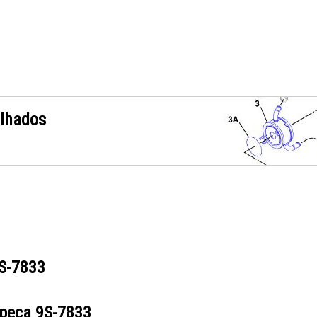
alhados
S-7833
 peça
9S-7833