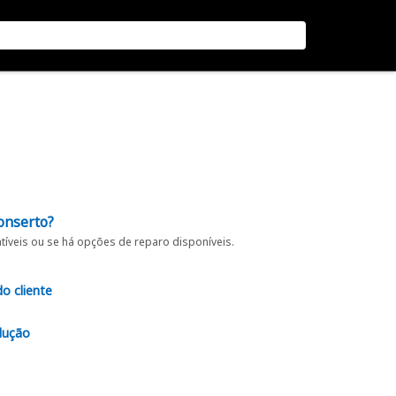
onserto?
íveis ou se há opções de reparo disponíveis.
do cliente
lução