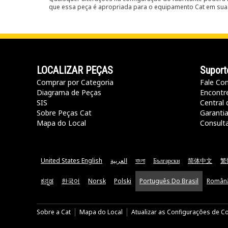
que essa peça é apropriada para o equipamento Cat em sua 
LOCALIZAR PEÇAS
Suport
Comprar por Categoria
Fale Co
Diagrama de Peças
Encontr
SIS
Central 
Sobre Peças Cat
Garanti
Mapa do Local
Consult
United States English
العربية
বাংলা
Български
简体中文
繁
ಕನ್ನಡ
한국어
Norsk
Polski
Português Do Brasil
Român
Sobre a Cat
Mapa do Local
Atualizar as Configurações de C