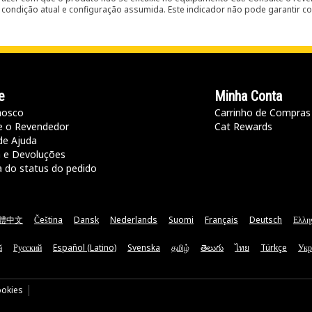
condição atual e configuração assumida. Este indicador não pode garantir c
e
Minha Conta
nosco
Carrinho de Compras
e o Revendedor
Cat Rewards
de Ajuda
a e Devoluções
a do status do pedido
體中文
Čeština
Dansk
Nederlands
Suomi
Français
Deutsch
Ελλη
ă
Русский
Español (Latino)
Svenska
தமிழ்
తెలుగు
ไทย
Türkçe
Укр
ookies