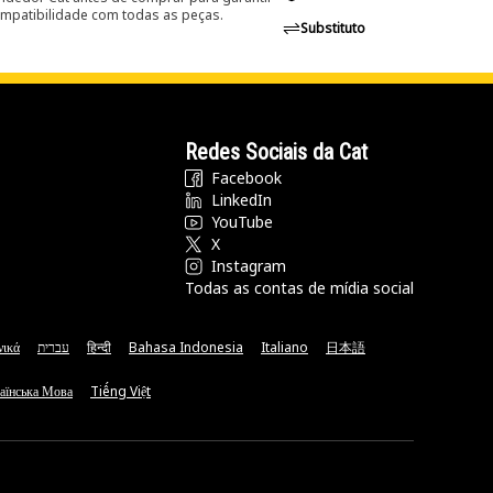
ompatibilidade com todas as peças.
Substituto
Redes Sociais da Cat
Facebook
LinkedIn
YouTube
X
Instagram
Todas as contas de mídia social
νικά
עברית
हिन्दी
Bahasa Indonesia
Italiano
日本語
аїнська Мова
Tiếng Việt