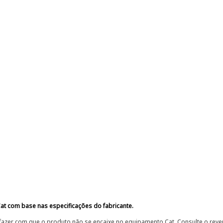
at com base nas especificações do fabricante.
fazer com que o produto não se encaixe no equipamento Cat. Consulte o reve