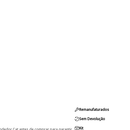
Remanufaturados
Sem Devolução
Kit
ndedor Cat antes de comprar para garantir