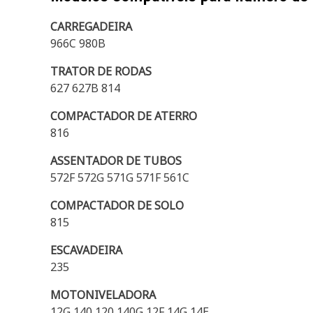
CARREGADEIRA
966C 980B
TRATOR DE RODAS
627 627B 814
COMPACTADOR DE ATERRO
816
ASSENTADOR DE TUBOS
572F 572G 571G 571F 561C
COMPACTADOR DE SOLO
815
ESCAVADEIRA
235
MOTONIVELADORA
12G 140 120 140G 12F 14G 14E