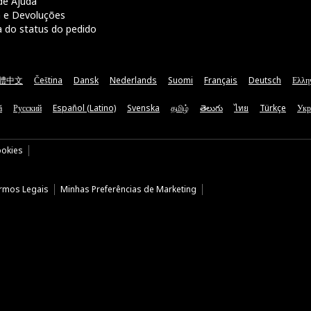
de Ajuda
a e Devoluções
a do status do pedido
體中文
Čeština
Dansk
Nederlands
Suomi
Français
Deutsch
Ελλη
ă
Русский
Español (Latino)
Svenska
தமிழ்
తెలుగు
ไทย
Türkçe
Укр
ookies
rmos Legais
Minhas Preferências de Marketing