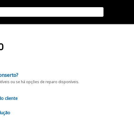
O
onserto?
íveis ou se há opções de reparo disponíveis.
do cliente
lução