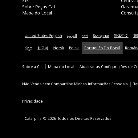
SIS
Central 
Sobre Peças Cat
Garanti
Mapa do Local
Consult
United States English
العربية
বাংলা
Български
简体中文
繁
ಕನ್ನಡ
한국어
Norsk
Polski
Português Do Brasil
Român
Sobre a Cat
Mapa do Local
Atualizar as Configurações de C
Não Venda nem Compartilhe Minhas Informações Pessoais
Te
Privacidade
Caterpillar© 2026 Todos os Direitos Reservados