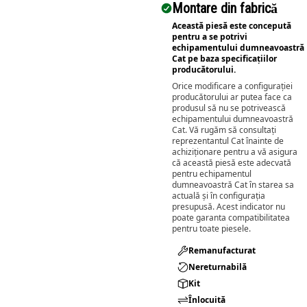
Montare din fabrică
Această piesă este concepută
pentru a se potrivi
echipamentului dumneavoastră
Cat pe baza specificațiilor
producătorului.
Orice modificare a configurației
producătorului ar putea face ca
produsul să nu se potrivească
echipamentului dumneavoastră
Cat. Vă rugăm să consultați
reprezentantul Cat înainte de
achiziționare pentru a vă asigura
că această piesă este adecvată
pentru echipamentul
dumneavoastră Cat în starea sa
actuală și în configurația
presupusă. Acest indicator nu
poate garanta compatibilitatea
pentru toate piesele.
Remanufacturat​
Nereturnabilă
Kit
Înlocuită