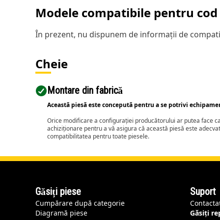
Modele compatibile pentru cod 
În prezent, nu dispunem de informații de compatib
Cheie
Montare din fabrică
Această piesă este concepută pentru a se potrivi echipame
Orice modificare a configurației producătorului ar putea face 
achiziționare pentru a vă asigura că această piesă este adecva
compatibilitatea pentru toate piesele.
Găsiți piese
Suport
Cumpărare după categorie
Contacta
Diagramă piese
Găsiți r