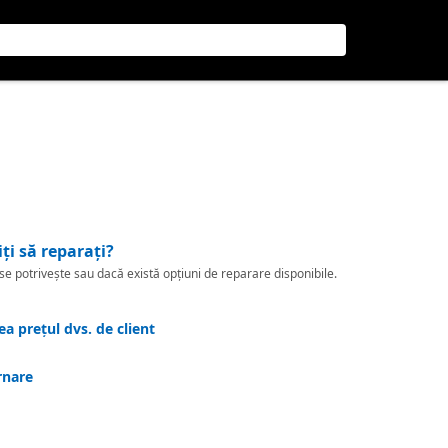
iți să reparați?
 potrivește sau dacă există opțiuni de reparare disponibile.
a prețul dvs. de client
rnare