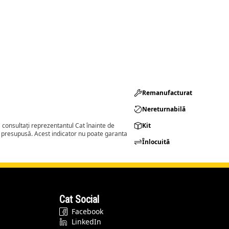
Remanufacturat​
Nereturnabilă
consultați reprezentantul Cat înainte de
Kit
a presupusă. Acest indicator nu poate garanta
Înlocuită
Cat Social
Facebook
LinkedIn