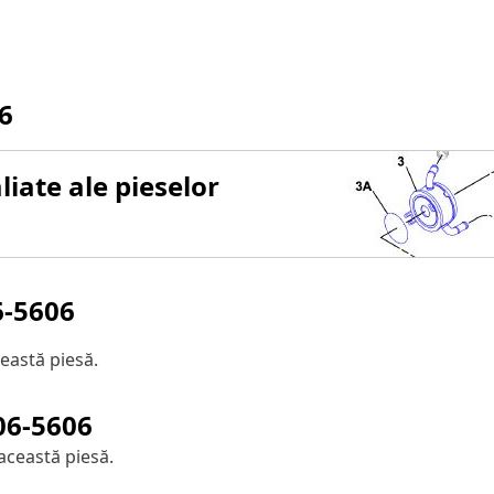
6
iate ale pieselor
6-5606
eastă piesă.
06-5606
această piesă.