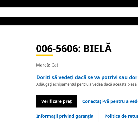
006-5606
: BIELĂ
Marcă: Cat
Doriți să vedeți dacă se va potrivi sau dor
Adăugați echipamentul pentru a vedea dacă această piesă se
Verificare preț
Conectați-vă pentru a vede
Informații privind garanția
Politica de retu