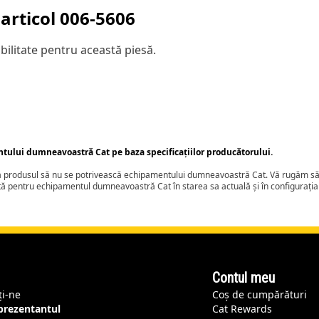
articol
006-5606
ilitate pentru această piesă.
ntului dumneavoastră Cat pe baza specificațiilor producătorului.
ca produsul să nu se potrivească echipamentului dumneavoastră Cat. Vă rugăm să 
tă pentru echipamentul dumneavoastră Cat în starea sa actuală și în configurați
Contul meu
ți-ne
Coș de cumpărături
eprezentantul
Cat Rewards