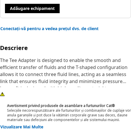
Adăugare echipament
Conectați-vă pentru a vedea prețul dvs. de client
Descriere
The Tee Adapter is designed to enable the smooth and
efficient transfer of fluids and the T-shaped configuration
allows it to connect three fluid lines, acting as a seamless
link that ensures fluid integrity and minimizes pressure
losses. It is designed with high-quality material to
withstand demanding conditions encountered during
operation.
Avertisment privind produsele de asamblare a furtunurilor Cat®
Selecțiile necorespunzătoare ale furtunurilor și combinațiilor de cuplaje vor
anula garanțiile și pot duce la vătămări corporale grave sau deces, daune
Attributes:
materiale sau defecțiuni ale componentelor și ale sistemului mașinii.
• The hexagonal shape of the adapter allows for a better
Vizualizare Mai Multe
grip