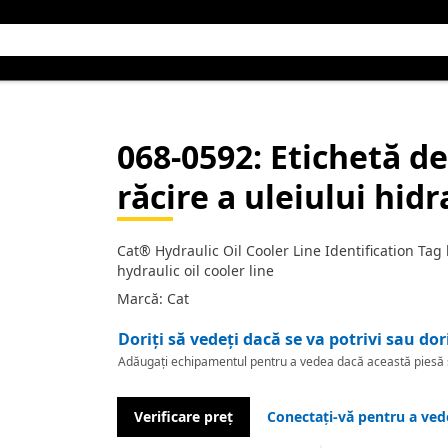
068-0592
: Etichetă de
răcire a uleiului hidr
Cat® Hydraulic Oil Cooler Line Identification Tag
hydraulic oil cooler line
Marcă: Cat
Doriți să vedeți dacă se va potrivi sau dor
Adăugați echipamentul pentru a vedea dacă această piesă se
Verificare preț
Conectați-vă pentru a vede