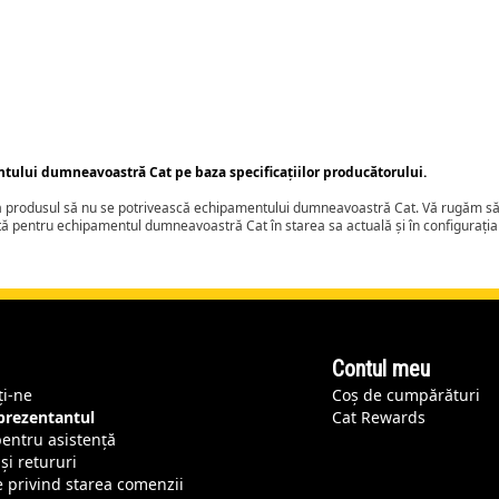
ntului dumneavoastră Cat pe baza specificațiilor producătorului.
ca produsul să nu se potrivească echipamentului dumneavoastră Cat. Vă rugăm să 
tă pentru echipamentul dumneavoastră Cat în starea sa actuală și în configurați
Contul meu
ți-ne
Coș de cumpărături
eprezentantul
Cat Rewards
pentru asistență
și retururi
e privind starea comenzii