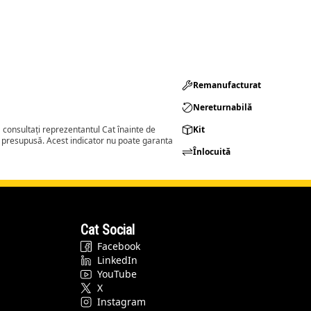
Remanufacturat​
Nereturnabilă
consultați reprezentantul Cat înainte de
Kit
a presupusă. Acest indicator nu poate garanta
Înlocuită
Cat Social
Facebook
LinkedIn
YouTube
X
Instagram