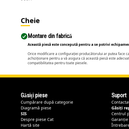
Cheie
Montare din fabrică
Această piesă este concepută pentru a se potrivi echipame
Orice modificare a configurației producătorului ar putea face 
achiziționare pentru a vă asigura că această piesă este adecva
compatibilitatea pentru toate piesele.
Găsiți piese
Suport
Cumpărare după categorie
Contacta
Diagramă piese
Găsiți r
SIS
Centrul 
Despre piese Cat
Garanție 
Hartă site
Întrebar