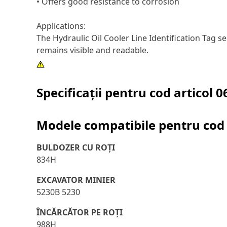
• Offers good resistance to corrosion
Applications:
The Hydraulic Oil Cooler Line Identification Tag s
remains visible and readable.
Specificații pentru cod articol
0
Modele compatibile pentru cod 
BULDOZER CU ROŢI
834H
EXCAVATOR MINIER
5230B 5230
ÎNCĂRCĂTOR PE ROŢI
988H