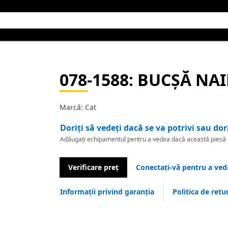
078-1588
: BUCȘĂ NA
Marcă: Cat
Doriți să vedeți dacă se va potrivi sau dor
Adăugați echipamentul pentru a vedea dacă această piesă se
Verificare preț
Conectați-vă pentru a vede
Informații privind garanția
Politica de retu