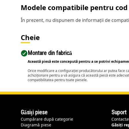
Modele compatibile pentru cod 
În prezent, nu dispunem de informații de compatib
Cheie
Montare din fabrică
Această piesă este concepută pentru a se potrivi echipame
Orice modificare a configurației producătorului ar putea face 
achiziționare pentru a vă asigura că această piesă este adecva
compatibilitatea pentru toate piesele.
Găsiți piese
Suport
Cumpărare după categorie
Contacta
Diagramă piese
Găsiți r