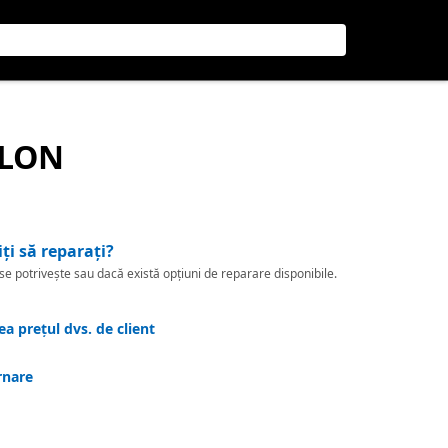
ILON
iți să reparați?
 potrivește sau dacă există opțiuni de reparare disponibile.
a prețul dvs. de client
rnare