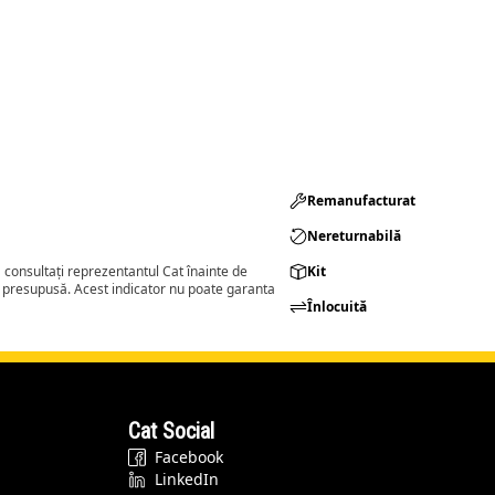
Remanufacturat​
Nereturnabilă
consultați reprezentantul Cat înainte de
Kit
a presupusă. Acest indicator nu poate garanta
Înlocuită
Cat Social
Facebook
LinkedIn