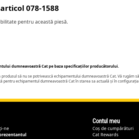
articol
078-1588
ilitate pentru această piesă.
ntului dumneavoastră Cat pe baza specificațiilor producătorului.
ca produsul să nu se potrivească echipamentului dumneavoastră Cat. Vă rugăm să 
tă pentru echipamentul dumneavoastră Cat în starea sa actuală și în configurați
Contul meu
ți-ne
Coș de cumpărături
eprezentantul
Cat Rewards