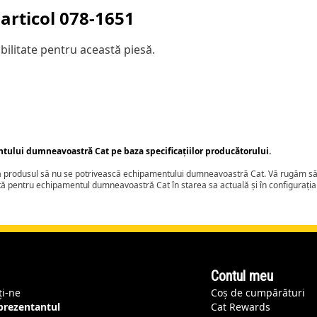
articol
078-1651
ilitate pentru această piesă.
ntului dumneavoastră Cat pe baza specificațiilor producătorului.
ca produsul să nu se potrivească echipamentului dumneavoastră Cat. Vă rugăm să 
tă pentru echipamentul dumneavoastră Cat în starea sa actuală și în configurați
Contul meu
ți-ne
Coș de cumpărături
eprezentantul
Cat Rewards