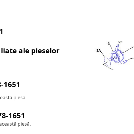
1
iate ale pieselor
8-1651
eastă piesă.
78-1651
această piesă.