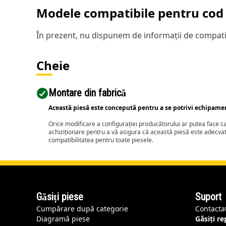
Modele compatibile pentru cod 
În prezent, nu dispunem de informații de compatib
Cheie
Montare din fabrică
Această piesă este concepută pentru a se potrivi echipame
Orice modificare a configurației producătorului ar putea face 
achiziționare pentru a vă asigura că această piesă este adecva
compatibilitatea pentru toate piesele.
Găsiți piese
Suport
Cumpărare după categorie
Contacta
Diagramă piese
Găsiți r