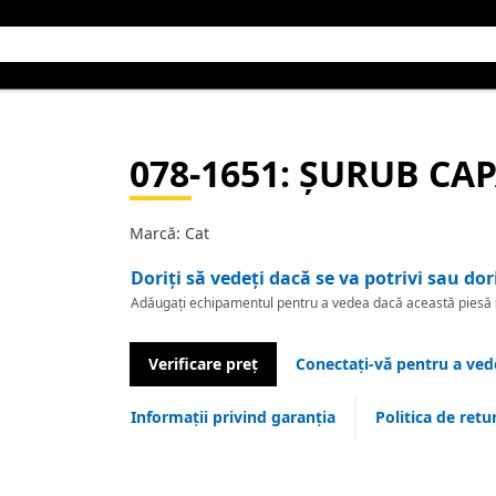
078-1651
: ȘURUB CA
Marcă: Cat
Doriți să vedeți dacă se va potrivi sau dor
Adăugați echipamentul pentru a vedea dacă această piesă se
Verificare preț
Conectați-vă pentru a vede
Informații privind garanția
Politica de retu