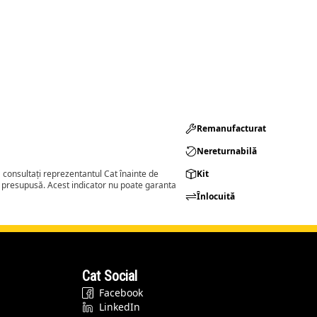
Remanufacturat​
Nereturnabilă
consultați reprezentantul Cat înainte de
Kit
a presupusă. Acest indicator nu poate garanta
Înlocuită
Cat Social
Facebook
LinkedIn