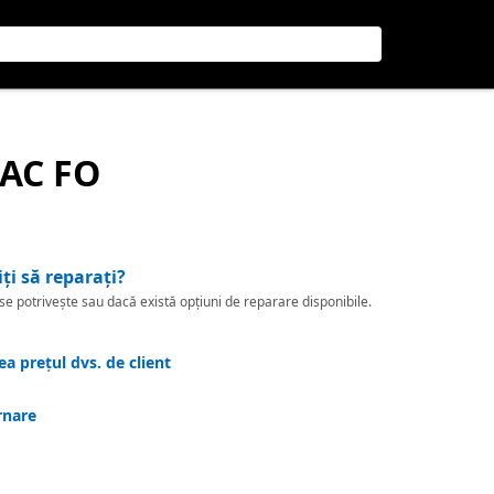
PAC FO
iți să reparați?
 potrivește sau dacă există opțiuni de reparare disponibile.
a prețul dvs. de client
rnare