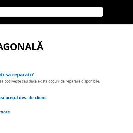
XAGONALĂ
iți să reparați?
 potrivește sau dacă există opțiuni de reparare disponibile.
a prețul dvs. de client
rnare