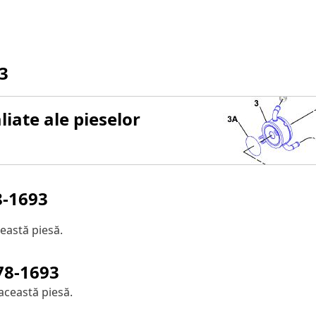
3
iate ale pieselor
8-1693
eastă piesă.
78-1693
această piesă.