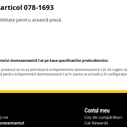
articol
078-1693
ilitate pentru această piesă.
ntului dumneavoastră Cat pe baza specificațiilor producătorului.
ca produsul să nu se potrivească echipamentului dumneavoastră Cat. Vă rugăm să 
tă pentru echipamentul dumneavoastră Cat în starea sa actuală și în configurați
Contul meu
ți-ne
Coș de cumpărături
eprezentantul
Cat Rewards