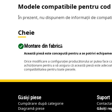
Modele compatibile pentru cod 
În prezent, nu dispunem de informații de compatib
Cheie
Montare din fabrică
Această piesă este concepută pentru a se potrivi echipame
Orice modificare a configurației producătorului ar putea face 
achiziționare pentru a vă asigura că această piesă este adecva
compatibilitatea pentru toate piesele.
Găsiți piese
Suport
Cumpărare după categorie
Contacta
Diagramă piese
Găsiți r