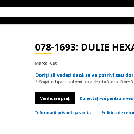
078-1693
: DULIE HE
Marcă: Cat
Doriți să vedeți dacă se va potrivi sau dor
Adăugați echipamentul pentru a vedea dacă această piesă se
Verificare preț
Conectați-vă pentru a vede
Informații privind garanția
Politica de retu