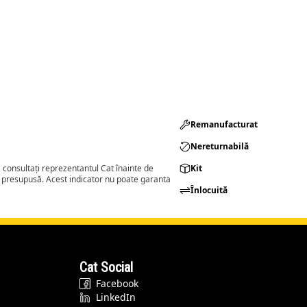
Remanufacturat​
Nereturnabilă
consultați reprezentantul Cat înainte de
Kit
a presupusă. Acest indicator nu poate garanta
Înlocuită
Cat Social
Facebook
LinkedIn