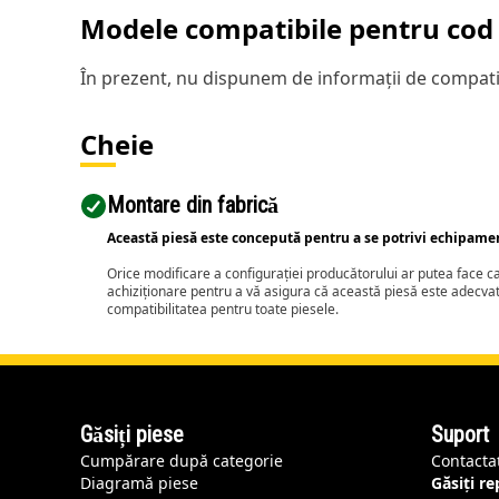
Modele compatibile pentru cod 
În prezent, nu dispunem de informații de compatib
Cheie
Montare din fabrică
Această piesă este concepută pentru a se potrivi echipame
Orice modificare a configurației producătorului ar putea face 
achiziționare pentru a vă asigura că această piesă este adecva
compatibilitatea pentru toate piesele.
Găsiți piese
Suport
Cumpărare după categorie
Contacta
Diagramă piese
Găsiți r