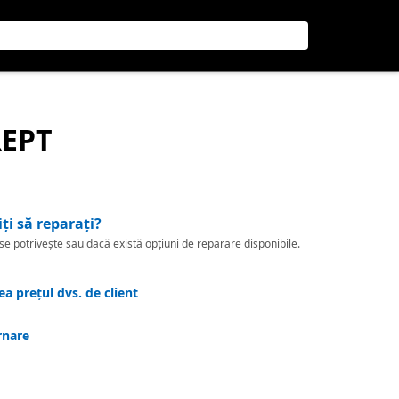
REPT
iți să reparați?
 potrivește sau dacă există opțiuni de reparare disponibile.
a prețul dvs. de client
rnare