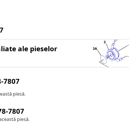
7
iate ale pieselor
8-7807
eastă piesă.
78-7807
această piesă.