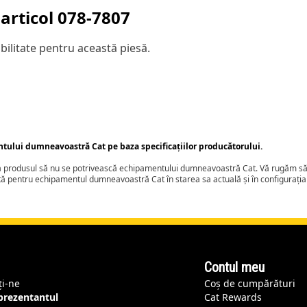
articol
078-7807
ilitate pentru această piesă.
ntului dumneavoastră Cat pe baza specificațiilor producătorului.
ca produsul să nu se potrivească echipamentului dumneavoastră Cat. Vă rugăm să 
tă pentru echipamentul dumneavoastră Cat în starea sa actuală și în configurați
Contul meu
ți-ne
Coș de cumpărături
eprezentantul
Cat Rewards