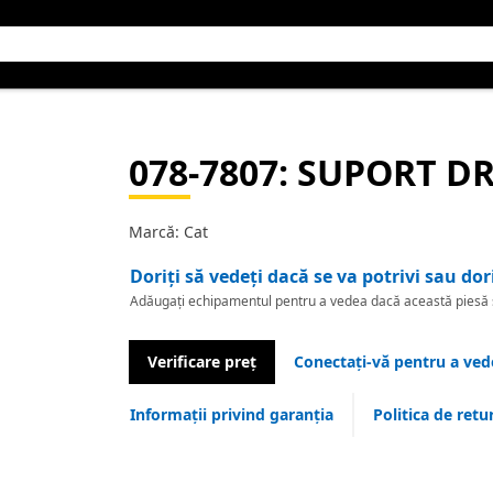
078-7807
: SUPORT D
Marcă: Cat
Doriți să vedeți dacă se va potrivi sau dor
Adăugați echipamentul pentru a vedea dacă această piesă se
Verificare preț
Conectați-vă pentru a vede
Informații privind garanția
Politica de retu