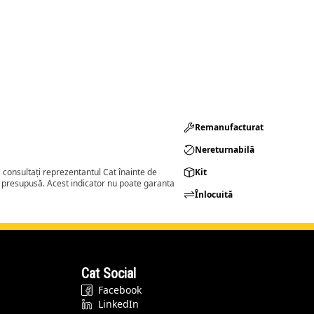
Remanufacturat​
Nereturnabilă
consultați reprezentantul Cat înainte de
Kit
a presupusă. Acest indicator nu poate garanta
Înlocuită
Cat Social
Facebook
LinkedIn