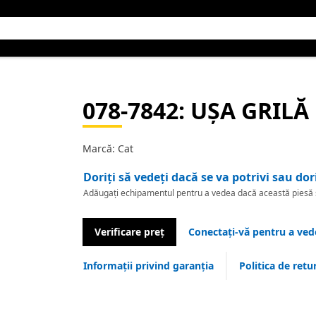
078-7842
: UȘA GRILĂ
Marcă: Cat
Doriți să vedeți dacă se va potrivi sau dor
Adăugați echipamentul pentru a vedea dacă această piesă se
Verificare preț
Conectați-vă pentru a vede
Informații privind garanția
Politica de retu