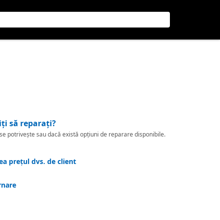
iți să reparați?
 potrivește sau dacă există opțiuni de reparare disponibile.
a prețul dvs. de client
rnare