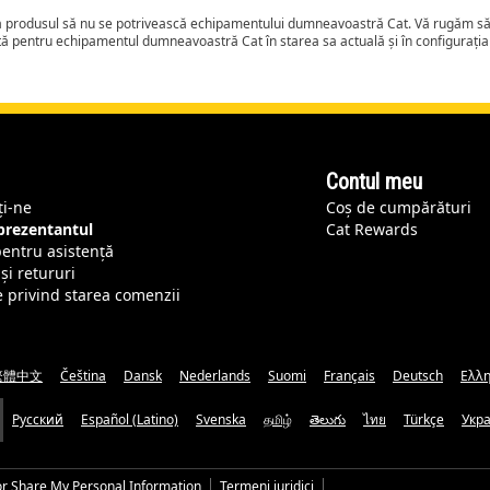
ca produsul să nu se potrivească echipamentului dumneavoastră Cat. Vă rugăm să 
tă pentru echipamentul dumneavoastră Cat în starea sa actuală și în configurați
Contul meu
ți-ne
Coș de cumpărături
eprezentantul
Cat Rewards
pentru asistență
și retururi
e privind starea comenzii
繁體中文
Čeština
Dansk
Nederlands
Suomi
Français
Deutsch
Ελλη
Русский
Español (Latino)
Svenska
தமிழ்
తెలుగు
ไทย
Türkçe
Укр
or Share My Personal Information
Termeni juridici