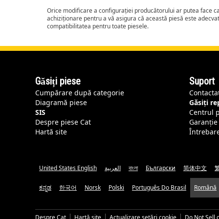
Orice modificare a configurației producătorului ar putea face 
achiziționare pentru a vă asigura că această piesă este adecva
compatibilitatea pentru toate piesele.
Găsiți piese
Suport
Cumpărare după categorie
Contacta
Diagramă piese
Găsiți r
SIS
Centrul 
Despre piese Cat
Garanție 
Hartă site
Întrebar
United States English
العربية
বাংলা
Български
简体中文
ಕನ್ನಡ
한국어
Norsk
Polski
Português Do Brasil
Română
Despre Cat
Hartă site
Actualizare setări cookie
Do Not Sell 