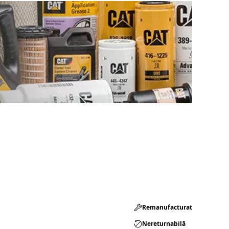
Remanufacturat​
Nereturnabilă