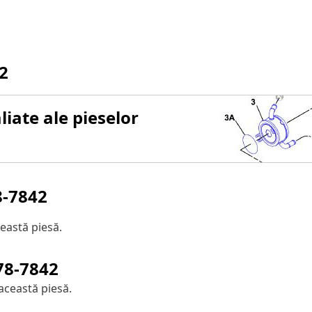
2
iate ale pieselor
8-7842
eastă piesă.
78-7842
această piesă.