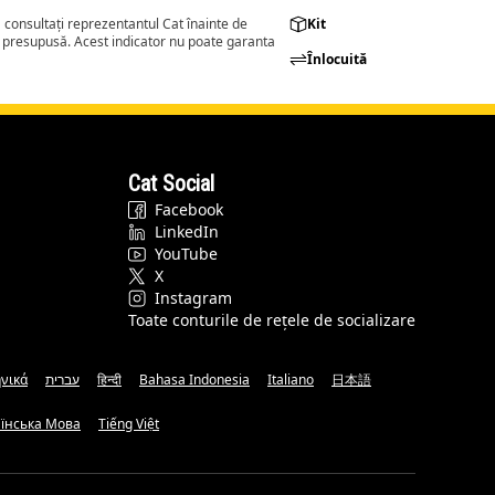
consultați reprezentantul Cat înainte de
Kit
a presupusă. Acest indicator nu poate garanta
Înlocuită
Cat Social
Facebook
LinkedIn
YouTube
X
Instagram
Toate conturile de rețele de socializare
νικά
עברית
हिन्दी
Bahasa Indonesia
Italiano
日本語
аїнська Мова
Tiếng Việt