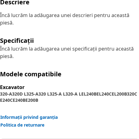
Descriere
Încă lucrăm la adăugarea unei descrieri pentru această
piesă.
Specificații
Încă lucrăm la adăugarea unei specificații pentru această
piesă.
Modele compatibile
Excavator
320-A
320D L
325-A
320 L
325-A L
320-A L
EL240B
EL240C
EL200B
320C
E240C
E240B
E200B
Informații privind garanția
Politica de returnare