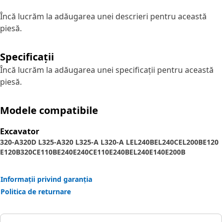
Încă lucrăm la adăugarea unei descrieri pentru această
piesă.
Specificații
Încă lucrăm la adăugarea unei specificații pentru această
piesă.
Modele compatibile
Excavator
320-A
320D L
325-A
320 L
325-A L
320-A L
EL240B
EL240C
EL200B
E120
E120B
320C
E110B
E240
E240C
E110
E240B
EL240
E140
E200B
Informații privind garanția
Politica de returnare