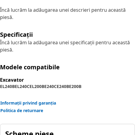
Încă lucrăm la adăugarea unei descrieri pentru această
piesă.
Specificații
Încă lucrăm la adăugarea unei specificații pentru această
piesă.
Modele compatibile
Excavator
EL240B
EL240C
EL200B
E240C
E240B
E200B
Informații privind garanția
Politica de returnare
Scheme piese