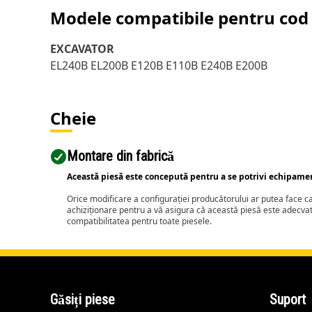
Modele compatibile pentru cod 
EXCAVATOR
EL240B EL200B E120B E110B E240B E200B
Cheie
Montare din fabrică
Această piesă este concepută pentru a se potrivi echipame
Orice modificare a configurației producătorului ar putea face 
achiziționare pentru a vă asigura că această piesă este adecva
compatibilitatea pentru toate piesele.
Găsiți piese
Suport