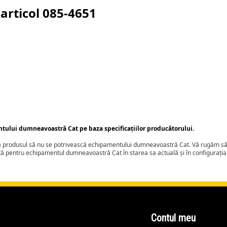
articol
085-4651
ntului dumneavoastră Cat pe baza specificațiilor producătorului.
ca produsul să nu se potrivească echipamentului dumneavoastră Cat. Vă rugăm să 
tă pentru echipamentul dumneavoastră Cat în starea sa actuală și în configurați
Contul meu