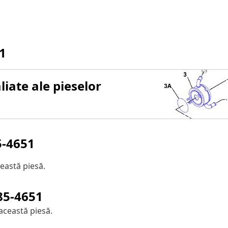
1
iate ale pieselor
5-4651
eastă piesă.
85-4651
această piesă.