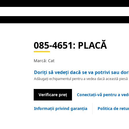
085-4651
: PLACĂ
Marcă: Cat
Doriți să vedeți dacă se va potrivi sau dor
Adăugați echipamentul pentru a vedea dacă această piesă se
Verificare preț
Conectați-vă pentru a vede
Informații privind garanția
Politica de retu