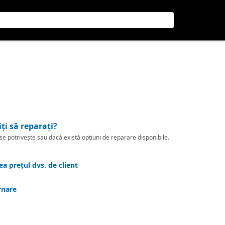
iți să reparați?
 potrivește sau dacă există opțiuni de reparare disponibile.
a prețul dvs. de client
rnare