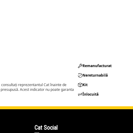
Remanufacturat​
Nereturnabilă
consultați reprezentantul Cat înainte de
Kit
a presupusă. Acest indicator nu poate garanta
Înlocuită
Cat Social