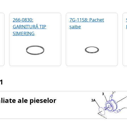
266-0830:
7G-1158: Pachet
GARNITURĂ TIP
șaibe
SIMERING
1
iate ale pieselor