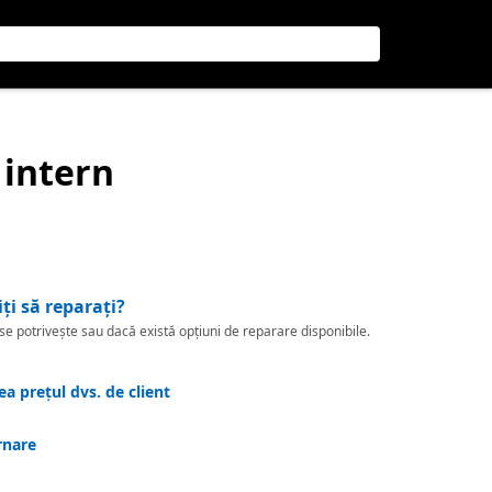
c intern
iți să reparați?
 potrivește sau dacă există opțiuni de reparare disponibile.
a prețul dvs. de client
rnare