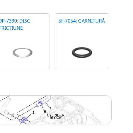
9P-7390: DISC
5F-7054: GARNITURĂ
FRICȚIUNE