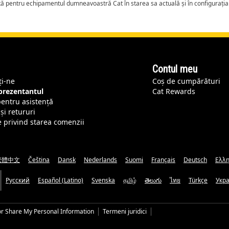
tă pentru echipamentul dumneavoastră Cat în starea sa actuală și în configurați
Contul meu
ți-ne
Coș de cumpărături
eprezentantul
Cat Rewards
pentru asistență
și retururi
e privind starea comenzii
繁體中文
Čeština
Dansk
Nederlands
Suomi
Français
Deutsch
Ελλη
Русский
Español (Latino)
Svenska
தமிழ்
తెలుగు
ไทย
Türkçe
Укр
or Share My Personal Information
Termeni juridici