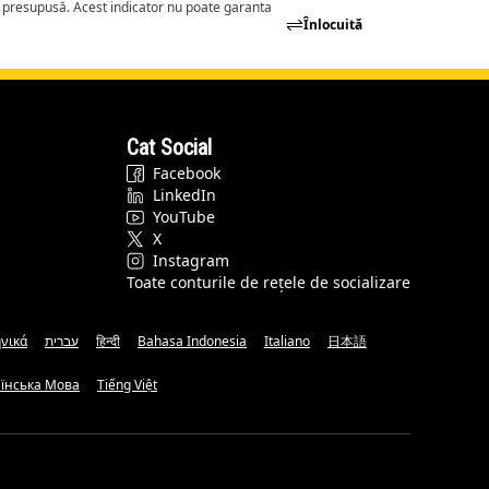
a presupusă. Acest indicator nu poate garanta
Înlocuită
Cat Social
Facebook
LinkedIn
YouTube
X
Instagram
Toate conturile de rețele de socializare
νικά
עברית
हिन्दी
Bahasa Indonesia
Italiano
日本語
аїнська Мова
Tiếng Việt