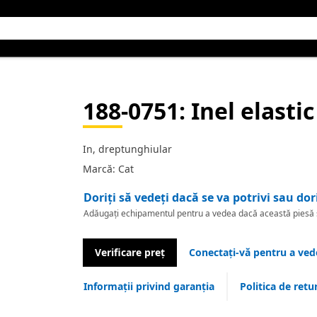
188-0751
: Inel elasti
In, dreptunghiular
Marcă: Cat
Doriți să vedeți dacă se va potrivi sau dor
Adăugați echipamentul pentru a vedea dacă această piesă se
Verificare preț
Conectați-vă pentru a vede
Informații privind garanția
Politica de retu