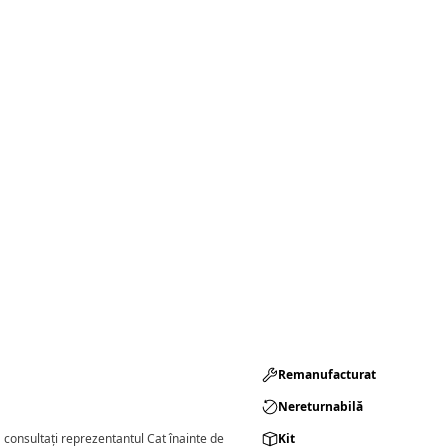
Remanufacturat​
Nereturnabilă
consultați reprezentantul Cat înainte de
Kit