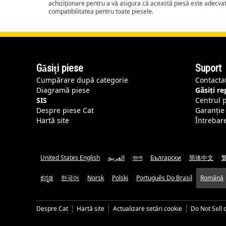
achiziționare pentru a vă asigura că această piesă este adecva
compatibilitatea pentru toate piesele.
Găsiți piese
Suport
Cumpărare după categorie
Contacta
Diagramă piese
Găsiți r
SIS
Centrul 
Despre piese Cat
Garanție 
Hartă site
Întrebar
United States English
العربية
বাংলা
Български
简体中文
ಕನ್ನಡ
한국어
Norsk
Polski
Português Do Brasil
Română
Despre Cat
Hartă site
Actualizare setări cookie
Do Not Sell 