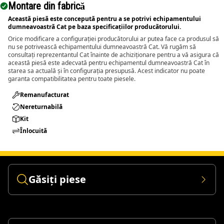
Montare din fabrică
Această piesă este concepută pentru a se potrivi echipamentului
dumneavoastră Cat pe baza specificațiilor producătorului.
Orice modificare a configurației producătorului ar putea face ca produsul să
nu se potrivească echipamentului dumneavoastră Cat. Vă rugăm să
consultați reprezentantul Cat înainte de achiziționare pentru a vă asigura că
această piesă este adecvată pentru echipamentul dumneavoastră Cat în
starea sa actuală și în configurația presupusă. Acest indicator nu poate
garanta compatibilitatea pentru toate piesele.
Remanufacturat​
Nereturnabilă
Kit
Înlocuită
Găsiți piese