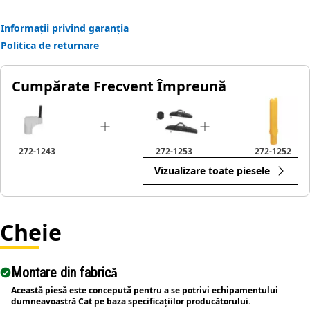
• Effective for pins with a minimum tooth spacing of 114.3
millimeters.
Informații privind garanția
• Ensures proper alignment for accurate pin removal.
Politica de returnare
• Provides a secure grip to enhance safety during
operation.
Cumpărate Frecvent Împreună
Applications:
The Ripper Tooth Pin Remover Tool is used to extract pins
from the ripper teeth assembly located on the rear of the
equipment, allowing for the replacement and maintenance
272-1243
272-1253
272-1252
of ripper teeth.
Vizualizare toate piesele
Cheie
Montare din fabrică
Această piesă este concepută pentru a se potrivi echipamentului
dumneavoastră Cat pe baza specificațiilor producătorului.