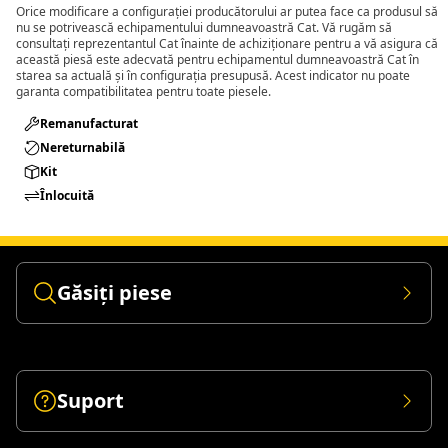
Orice modificare a configurației producătorului ar putea face ca produsul să
nu se potrivească echipamentului dumneavoastră Cat. Vă rugăm să
consultați reprezentantul Cat înainte de achiziționare pentru a vă asigura că
această piesă este adecvată pentru echipamentul dumneavoastră Cat în
starea sa actuală și în configurația presupusă. Acest indicator nu poate
garanta compatibilitatea pentru toate piesele.
Remanufacturat​
Nereturnabilă
Kit
Înlocuită
Găsiți piese
Suport