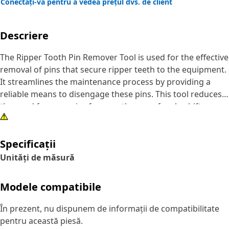
Conectați-vă pentru a vedea prețul dvs. de client
Descriere
The Ripper Tooth Pin Remover Tool is used for the effective
removal of pins that secure ripper teeth to the equipment.
It streamlines the maintenance process by providing a
reliable means to disengage these pins. This tool reduces
the need for excessive force or the use of makeshift
methods, which damages both the pin and the
surrounding components. By facilitating smoother pin
Specificații
removal, it aids in faster and more efficient maintenance,
ultimately prolonging the lifespan of the equipment and
Unități de măsură
ensuring optimal operational performance.
Modele compatibile
Attributes:
• Made for removing ripper pins from 3/4 to 1 inch in
În prezent, nu dispunem de informații de compatibilitate
diameter.
pentru această piesă.