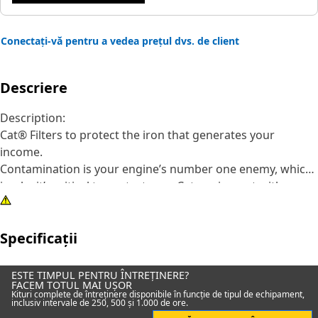
Conectați-vă pentru a vedea prețul dvs. de client
Descriere
Description:
Cat® Filters to protect the iron that generates your
income.
Contamination is your engine’s number one enemy, which
is why it’s critical to protect your Cat equipment with
genuine Cat Filter Elements. Cat Standard Efficiency
Primary Engine Air Filters are your best value for normal
Specificații
duty applications, delivering increased engine protection
and preventing equipment downtime.
Offering a long service life and exceptional filtration, Cat
ESTE TIMPUL PENTRU ÎNTREȚINERE?
FACEM TOTUL MAI UȘOR
Air Filters are also environmentally friendly and cost
Kituri complete de întreținere disponibile în funcție de tipul de echipament,
inclusiv intervale de 250, 500 și 1.000 de ore.
effective. Designed to the exact specifications of your Cat