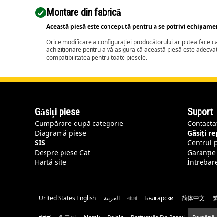
Montare din fabrică
Această piesă este concepută pentru a se potrivi echipame
Orice modificare a configurației producătorului ar putea face 
achiziționare pentru a vă asigura că această piesă este adecva
compatibilitatea pentru toate piesele.
Găsiți piese
Suport
Cumpărare după categorie
Contacta
Diagramă piese
Găsiți r
SIS
Centrul 
Despre piese Cat
Garanție 
Hartă site
Întrebar
United States English
العربية
বাংলা
Български
简体中文