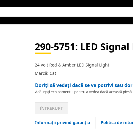
290-5751
: LED Signal
24 Volt Red & Amber LED Signal Light
Marcă: Cat
Doriți să vedeți dacă se va potrivi sau dor
Adăugați echipamentul pentru a vedea dacă această piesă se
ÎNTRERUPT
Informații privind garanția
Politica de retu