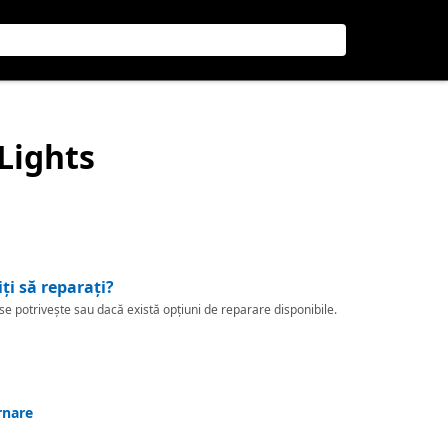
 Lights
iți să reparați?
 potrivește sau dacă există opțiuni de reparare disponibile.
rnare