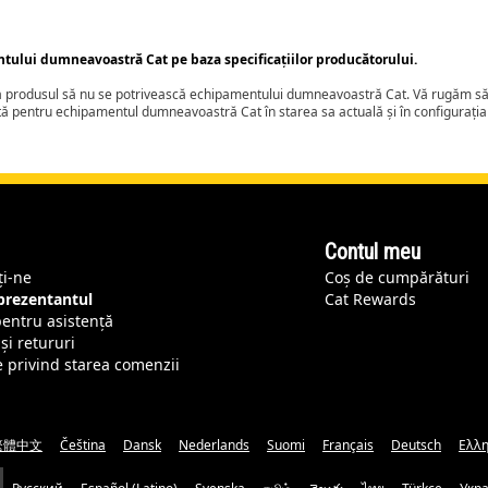
ntului dumneavoastră Cat pe baza specificațiilor producătorului.
ca produsul să nu se potrivească echipamentului dumneavoastră Cat. Vă rugăm să 
tă pentru echipamentul dumneavoastră Cat în starea sa actuală și în configurați
Contul meu
ți-ne
Coș de cumpărături
eprezentantul
Cat Rewards
pentru asistență
și retururi
e privind starea comenzii
繁體中文
Čeština
Dansk
Nederlands
Suomi
Français
Deutsch
Ελλη