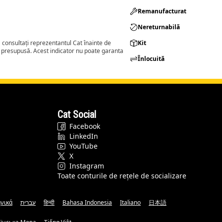
Remanufacturat​
Nereturnabilă
consultați reprezentantul Cat înainte de
Kit
a presupusă. Acest indicator nu poate garanta
Înlocuită
Cat Social
Facebook
LinkedIn
YouTube
X
Instagram
Toate conturile de rețele de socializare
νικά
עברית
हिन्दी
Bahasa Indonesia
Italiano
日本語