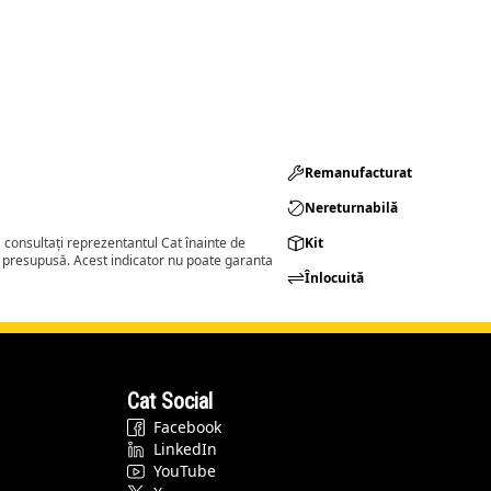
Remanufacturat​
Nereturnabilă
consultați reprezentantul Cat înainte de
Kit
a presupusă. Acest indicator nu poate garanta
Înlocuită
Cat Social
Facebook
LinkedIn
YouTube