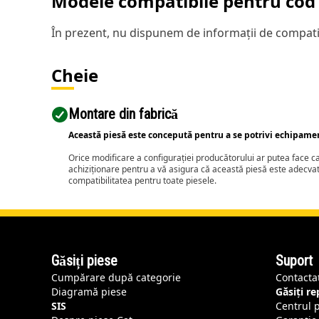
Modele compatibile pentru cod 
În prezent, nu dispunem de informații de compatib
Cheie
Montare din fabrică
Această piesă este concepută pentru a se potrivi echipame
Orice modificare a configurației producătorului ar putea face 
achiziționare pentru a vă asigura că această piesă este adecva
compatibilitatea pentru toate piesele.
Găsiți piese
Suport
Cumpărare după categorie
Contacta
Diagramă piese
Găsiți r
SIS
Centrul 