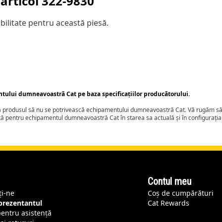
articol
322-9830
ilitate pentru această piesă.
ntului dumneavoastră Cat pe baza specificațiilor producătorului.
ca produsul să nu se potrivească echipamentului dumneavoastră Cat. Vă rugăm să 
tă pentru echipamentul dumneavoastră Cat în starea sa actuală și în configurați
Contul meu
ți-ne
Coș de cumpărături
eprezentantul
Cat Rewards
pentru asistență