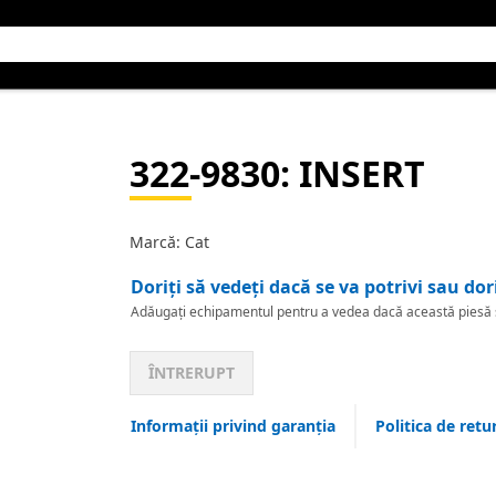
322-9830
: INSERT
Marcă: Cat
Doriți să vedeți dacă se va potrivi sau dor
Adăugați echipamentul pentru a vedea dacă această piesă se
ÎNTRERUPT
Informații privind garanția
Politica de retu