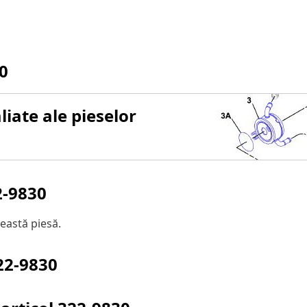
0
iate ale pieselor
2-9830
eastă piesă.
22-9830