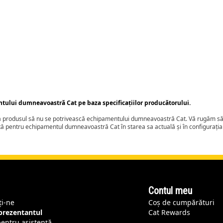
ntului dumneavoastră Cat pe baza specificațiilor producătorului.
ca produsul să nu se potrivească echipamentului dumneavoastră Cat. Vă rugăm să 
tă pentru echipamentul dumneavoastră Cat în starea sa actuală și în configurați
Contul meu
ți-ne
Coș de cumpărături
eprezentantul
Cat Rewards
pentru asistență