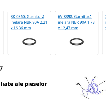
3K-0360: Garnitură
6V-8398: Garnitură
inelară NBR 90A 2,21
inelară NBR 90A 1,78
x 16,36 mm
x 12,47 mm
7
iate ale pieselor