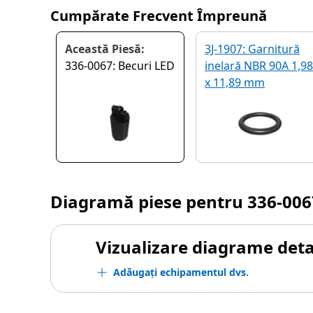
Cumpărate Frecvent Împreună
Această Piesă:
3J-1907: Garnitură
336-0067: Becuri LED
inelară NBR 90A 1,98
x 11,89 mm
Diagramă piese pentru
336-006
Vizualizare diagrame detal
Adăugați echipamentul dvs.