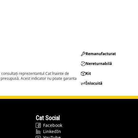
Remanufacturat​
Nereturnabilă
consultați reprezentantul Cat înainte de
Kit
a presupusă. Acest indicator nu poate garanta
Înlocuită
Cat Social
Facebook
LinkedIn
YouTube