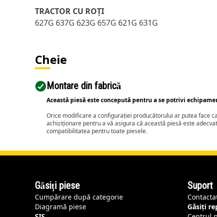
TRACTOR CU ROŢI
627G 637G 623G 657G 621G 631G
Cheie
Montare din fabrică
Această piesă este concepută pentru a se potrivi echipame
Orice modificare a configurației producătorului ar putea face 
achiziționare pentru a vă asigura că această piesă este adecva
compatibilitatea pentru toate piesele.
Găsiți piese
Suport
Cumpărare după categorie
Contacta
Diagramă piese
Găsiți r
SIS
Centrul 