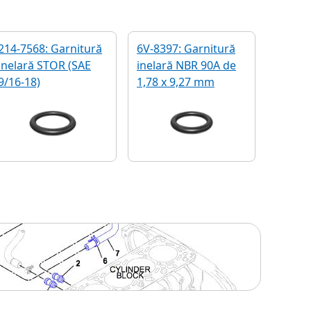
214-7568: Garnitură
6V-8397: Garnitură
inelară STOR (SAE
inelară NBR 90A de
9/16-18)
1,78 x 9,27 mm