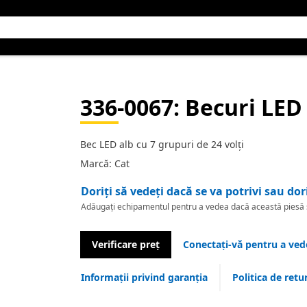
336-0067
: Becuri LED
Bec LED alb cu 7 grupuri de 24 volți
Marcă: Cat
Doriți să vedeți dacă se va potrivi sau dor
Adăugați echipamentul pentru a vedea dacă această piesă se
Verificare preț
Conectați-vă pentru a vede
Informații privind garanția
Politica de retu