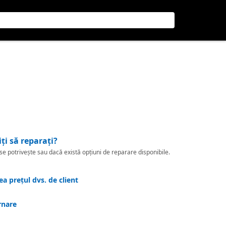
iți să reparați?
 potrivește sau dacă există opțiuni de reparare disponibile.
a prețul dvs. de client
rnare