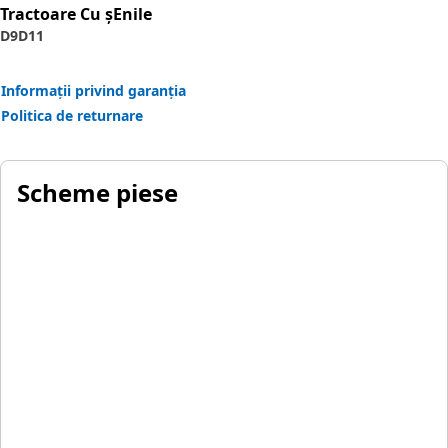
Application:
Tractoare Cu șEnile
Designed for use in extremely tough conditions.
D9
D11
Informații privind garanția
Politica de returnare
Scheme piese