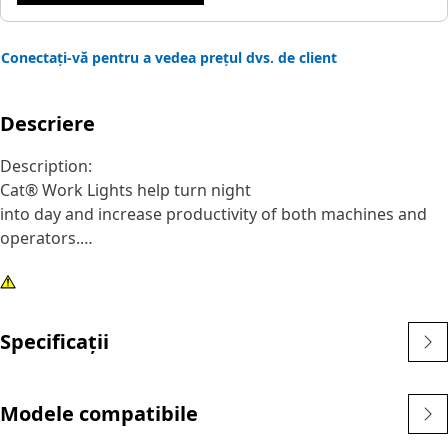
Conectați-vă pentru a vedea prețul dvs. de client
Descriere
Description:
Cat® Work Lights help turn night
into day and increase productivity of both machines and
operators.
Attributes:
1) Premium Cat Lights are designed to meet the
demanding vibration levels of both large and small
Specificații
machines
2)Cat Lights are adaptable to other machines in your fleet,
and can be retrofitted to older machines
Modele compatibile