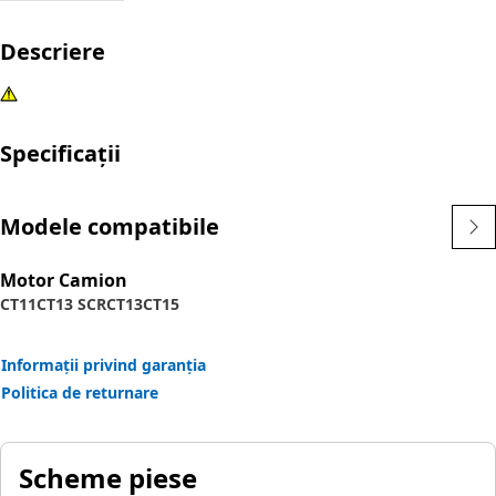
Descriere
Specificații
Modele compatibile
Motor Camion
CT11
CT13 SCR
CT13
CT15
Informații privind garanția
Politica de returnare
Scheme piese