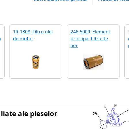
1R-1808: Filtru ulei
246-5009: Element
ă
de motor
principal filtru de
aer
iate ale pieselor