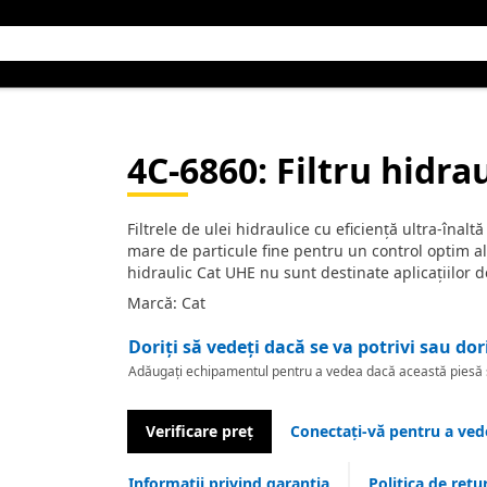
4C-6860
: Filtru hidra
Filtrele de ulei hidraulice cu eficiență ultra-înal
mare de particule fine pentru un control optim al c
hidraulic Cat UHE nu sunt destinate aplicațiilor d
Marcă: Cat
Doriți să vedeți dacă se va potrivi sau dor
Adăugați echipamentul pentru a vedea dacă această piesă se
Verificare preț
Conectați-vă pentru a vede
Informații privind garanția
Politica de retu