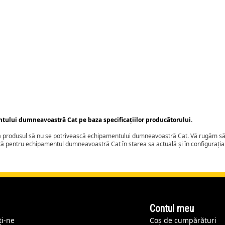
ntului dumneavoastră Cat pe baza specificațiilor producătorului.
ca produsul să nu se potrivească echipamentului dumneavoastră Cat. Vă rugăm să 
tă pentru echipamentul dumneavoastră Cat în starea sa actuală și în configurați
Contul meu
ți-ne
Coș de cumpărături