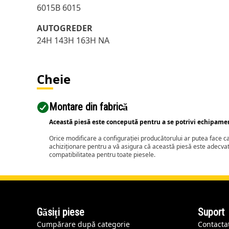
6015B 6015
AUTOGREDER
24H 143H 163H NA
Cheie
Montare din fabrică
Această piesă este concepută pentru a se potrivi echipame
Orice modificare a configurației producătorului ar putea face 
achiziționare pentru a vă asigura că această piesă este adecva
compatibilitatea pentru toate piesele.
Găsiți piese
Suport
Cumpărare după categorie
Contacta