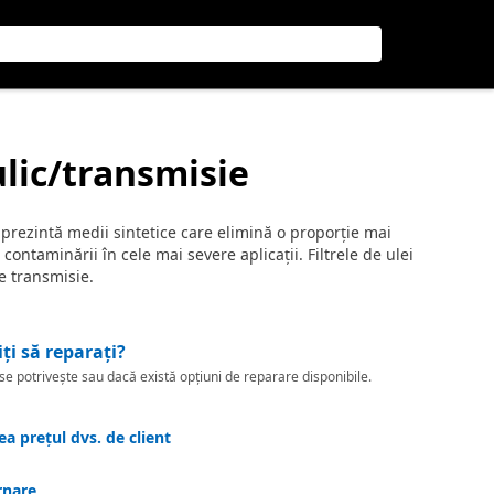
ulic/transmisie
tă prezintă medii sintetice care elimină o proporție mai
ontaminării în cele mai severe aplicații. Filtrele de ulei
e transmisie.
iți să reparați?
 potrivește sau dacă există opțiuni de reparare disponibile.
a prețul dvs. de client
rnare