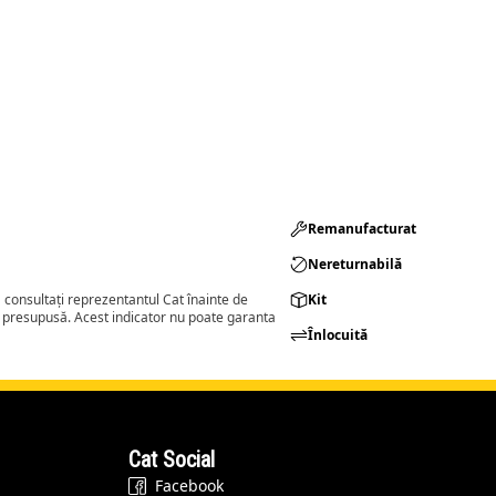
Remanufacturat​
Nereturnabilă
consultați reprezentantul Cat înainte de
Kit
a presupusă. Acest indicator nu poate garanta
Înlocuită
Cat Social
Facebook