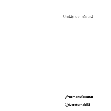
Unități de măsură
Remanufacturat​
Nereturnabilă