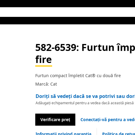
582-6539
: Furtun îm
fire
Furtun compact împletit Cat® cu două fire
Marcă: Cat
Doriți să vedeți dacă se va potrivi sau dor
Adăugați echipamentul pentru a vedea dacă această piesă se
Verificare preț
Conectați-vă pentru a vede
Informații privind garanția
Politica de retu