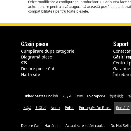
Orice modificare a configurației producătorului ar putea face 
achiziționare pentru a vă asigura că această piesă este adecva
compatibilitatea pentru toate piesele.
Găsiți piese
Suport
Cumpărare după categorie
Contacta
Diagramă piese
Găsiți r
SIS
Centrul 
Despre piese Cat
Garanție 
Hartă site
Întrebar
United States English
العربية
বাংলা
Български
简体中文
ಕನ್ನಡ
한국어
Norsk
Polski
Português Do Brasil
Română
Despre Cat
Hartă site
Actualizare setări cookie
Do Not Sell 