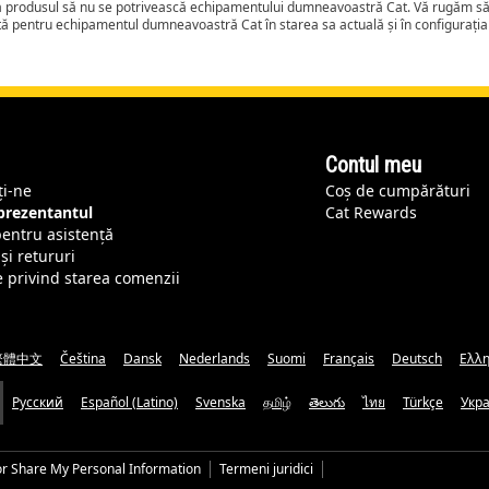
ca produsul să nu se potrivească echipamentului dumneavoastră Cat. Vă rugăm să 
tă pentru echipamentul dumneavoastră Cat în starea sa actuală și în configurați
Contul meu
ți-ne
Coș de cumpărături
eprezentantul
Cat Rewards
pentru asistență
și retururi
e privind starea comenzii
繁體中文
Čeština
Dansk
Nederlands
Suomi
Français
Deutsch
Ελλη
Русский
Español (Latino)
Svenska
தமிழ்
తెలుగు
ไทย
Türkçe
Укр
or Share My Personal Information
Termeni juridici