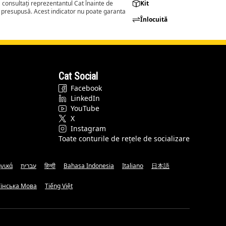
consultați reprezentantul Cat înainte de
Kit
a presupusă. Acest indicator nu poate garanta
Înlocuită
Cat Social
Facebook
LinkedIn
YouTube
X
Instagram
Toate conturile de rețele de socializare
νικά
עברית
हिन्दी
Bahasa Indonesia
Italiano
日本語
аїнська Мова
Tiếng Việt