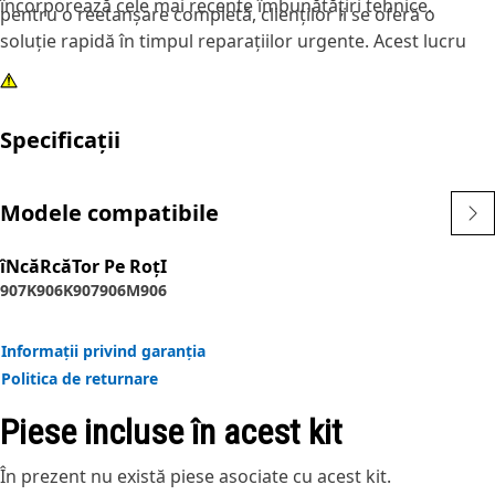
încorporează cele mai recente îmbunătățiri tehnice.
pentru o reetanșare completă, clienților li se oferă o
soluție rapidă în timpul reparațiilor urgente. Acest lucru
asigură disponibilitate și productivitate maxime.
Specificații
Modele compatibile
îNcăRcăTor Pe RoţI
907K
906K
907
906M
906
Informații privind garanția
Politica de returnare
Piese incluse în acest kit
În prezent nu există piese asociate cu acest kit.