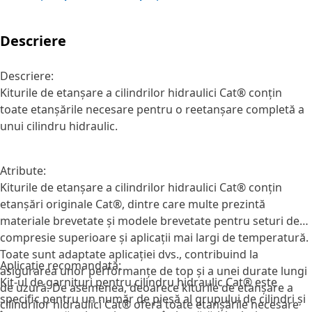
Descriere
Descriere:
Kiturile de etanșare a cilindrilor hidraulici Cat® conțin
toate etanșările necesare pentru o reetanșare completă a
unui cilindru hidraulic.
Atribute:
Kiturile de etanșare a cilindrilor hidraulici Cat® conțin
etanșări originale Cat®, dintre care multe prezintă
materiale brevetate și modele brevetate pentru seturi de
compresie superioare și aplicații mai largi de temperatură.
Toate sunt adaptate aplicației dvs., contribuind la
Aplicație recomandată:
asigurarea unor performanțe de top și a unei durate lungi
Kit-ul de garnituri pentru cilindru hidraulic Cat® este
de uzură. De asemenea, deoarece kiturile de etanșare a
specific pentru un număr de piesă al grupului de cilindri și
cilindrilor hidraulici Cat® oferă toate etanșările necesare