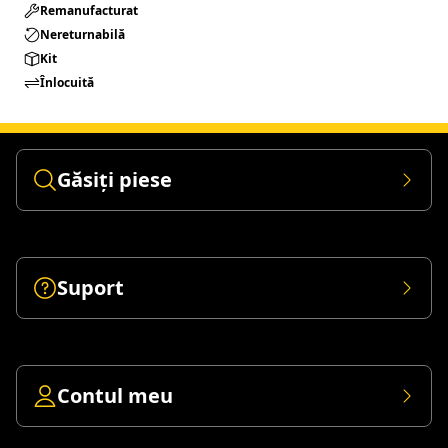
Remanufacturat​
Nereturnabilă
Kit
Înlocuită
Găsiți piese
Suport
Contul meu