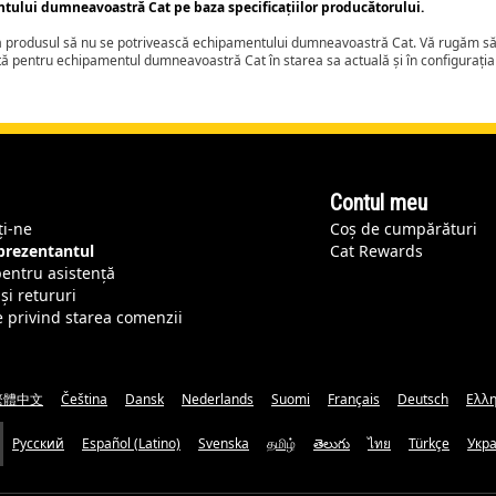
ntului dumneavoastră Cat pe baza specificațiilor producătorului.
ca produsul să nu se potrivească echipamentului dumneavoastră Cat. Vă rugăm să 
tă pentru echipamentul dumneavoastră Cat în starea sa actuală și în configurați
Contul meu
ți-ne
Coș de cumpărături
eprezentantul
Cat Rewards
pentru asistență
și retururi
e privind starea comenzii
繁體中文
Čeština
Dansk
Nederlands
Suomi
Français
Deutsch
Ελλη
Русский
Español (Latino)
Svenska
தமிழ்
తెలుగు
ไทย
Türkçe
Укр