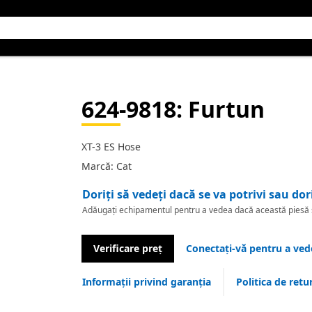
624-9818
: Furtun
XT-3 ES Hose
Marcă: Cat
Doriți să vedeți dacă se va potrivi sau dor
Adăugați echipamentul pentru a vedea dacă această piesă se
Verificare preț
Conectați-vă pentru a vede
Informații privind garanția
Politica de retu