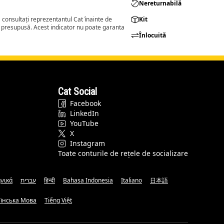
Nereturnabilă
consultați reprezentantul Cat înainte de
Kit
a presupusă. Acest indicator nu poate garanta
Înlocuită
Cat Social
Facebook
LinkedIn
YouTube
X
Instagram
Toate conturile de rețele de socializare
νικά
עברית
हिन्दी
Bahasa Indonesia
Italiano
日本語
аїнська Мова
Tiếng Việt