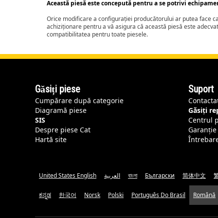
Această piesă este concepută pentru a se potrivi echipame
Orice modificare a configurației producătorului ar putea face 
achiziționare pentru a vă asigura că această piesă este adecva
compatibilitatea pentru toate piesele.
Găsiți piese
Suport
Cumpărare după categorie
Contacta
Diagramă piese
Găsiți r
SIS
Centrul 
Despre piese Cat
Garanție 
Hartă site
Întrebar
United States English
العربية
বাংলা
Български
简体中文
ಕನ್ನಡ
한국어
Norsk
Polski
Português Do Brasil
Română