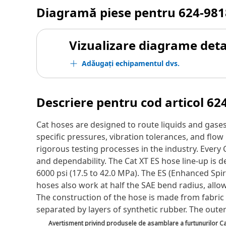
Diagramă piese pentru
624-981
Vizualizare diagrame detal
Adăugați echipamentul dvs.
Descriere pentru cod articol
62
Cat hoses are designed to route liquids and gase
specific pressures, vibration tolerances, and fl
rigorous testing processes in the industry. Every
and dependability. The Cat XT ES hose line-up is 
6000 psi (17.5 to 42.0 MPa). The ES (Enhanced Spir
hoses also work at half the SAE bend radius, allowi
The construction of the hose is made from fabric r
separated by layers of synthetic rubber. The outer 
Avertisment privind produsele de asamblare a furtunurilor C