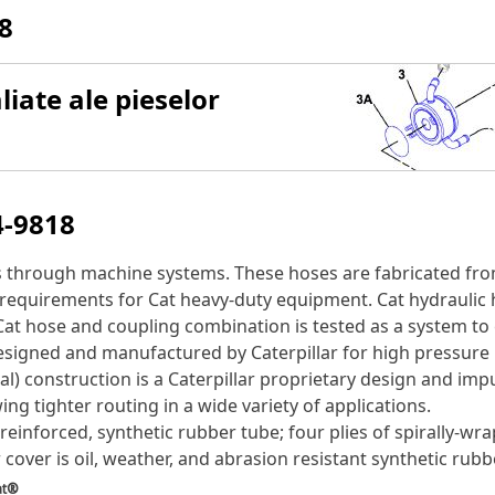
8
iate ale pieselor
4-9818
s through machine systems. These hoses are fabricated fro
ow requirements for Cat heavy-duty equipment. Cat hydraulic
 Cat hose and coupling combination is tested as a system to
designed and manufactured by Caterpillar for high pressure
al) construction is a Caterpillar proprietary design and imp
ng tighter routing in a wide variety of applications.
einforced, synthetic rubber tube; four plies of spirally-wr
cover is oil, weather, and abrasion resistant synthetic rubb
at®