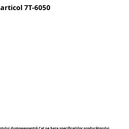
articol
7T-6050
ntului dumneavoastră Cat pe baza specificațiilor producătorului.