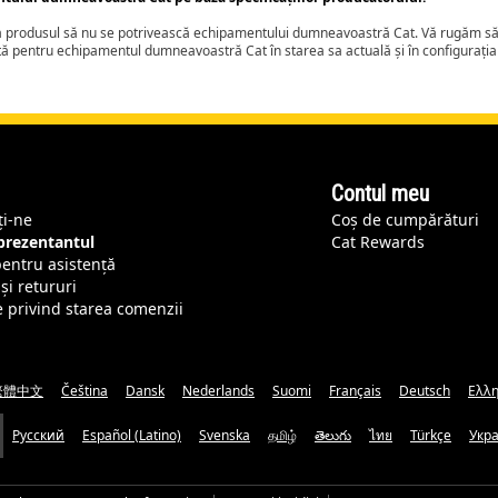
ca produsul să nu se potrivească echipamentului dumneavoastră Cat. Vă rugăm să 
tă pentru echipamentul dumneavoastră Cat în starea sa actuală și în configurați
Contul meu
ți-ne
Coș de cumpărături
eprezentantul
Cat Rewards
pentru asistență
și retururi
e privind starea comenzii
繁體中文
Čeština
Dansk
Nederlands
Suomi
Français
Deutsch
Ελλη
Русский
Español (Latino)
Svenska
தமிழ்
తెలుగు
ไทย
Türkçe
Укр