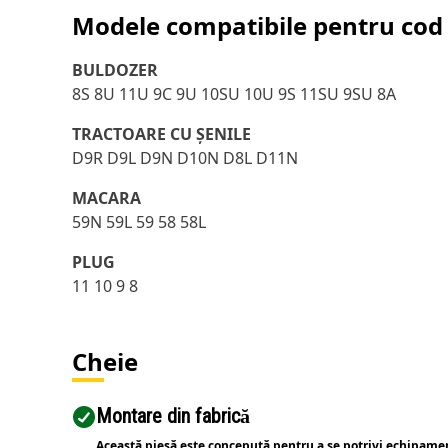
Modele compatibile pentru cod 
BULDOZER
8S 8U 11U 9C 9U 10SU 10U 9S 11SU 9SU 8A
TRACTOARE CU ȘENILE
D9R D9L D9N D10N D8L D11N
MACARA
59N 59L 59 58 58L
PLUG
11 10 9 8
Cheie
Montare din fabrică
Această piesă este concepută pentru a se potrivi echipame