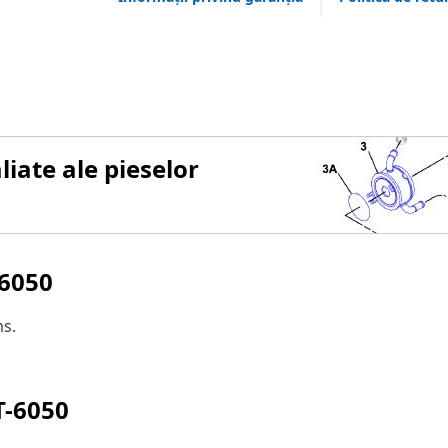
iate ale pieselor
-6050
ms.
T-6050