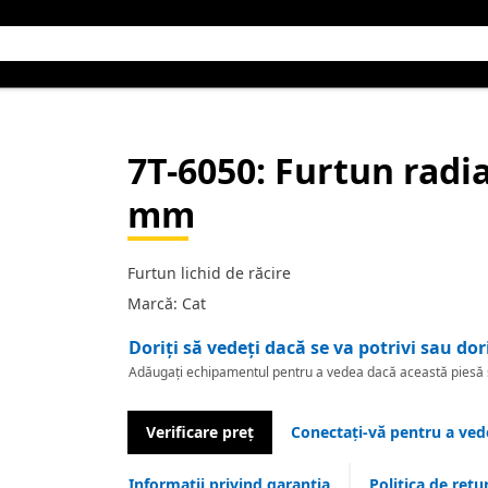
7T-6050
: Furtun radi
mm
Furtun lichid de răcire
Marcă: Cat
Doriți să vedeți dacă se va potrivi sau dor
Adăugați echipamentul pentru a vedea dacă această piesă se
Verificare preț
Conectați-vă pentru a vede
Informații privind garanția
Politica de retu