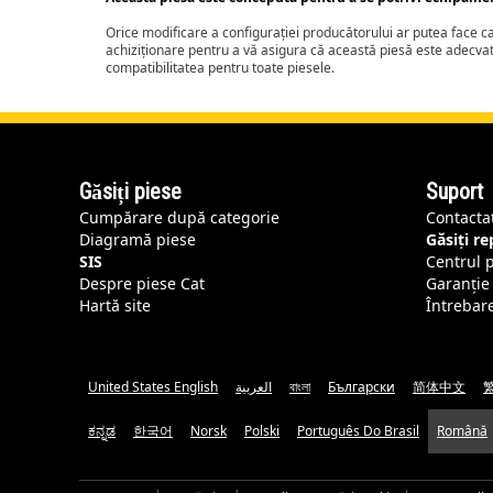
Orice modificare a configurației producătorului ar putea face 
achiziționare pentru a vă asigura că această piesă este adecva
compatibilitatea pentru toate piesele.
Găsiți piese
Suport
Cumpărare după categorie
Contacta
Diagramă piese
Găsiți r
SIS
Centrul 
Despre piese Cat
Garanție 
Hartă site
Întrebar
United States English
العربية
বাংলা
Български
简体中文
ಕನ್ನಡ
한국어
Norsk
Polski
Português Do Brasil
Română