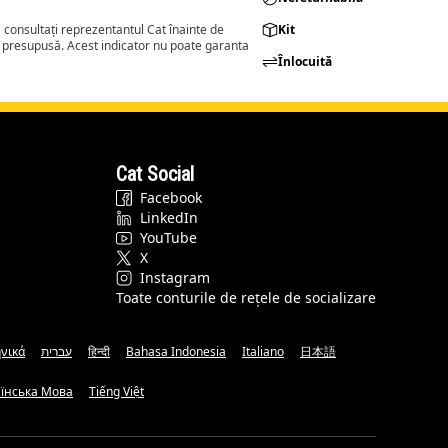
consultați reprezentantul Cat înainte de
Kit
a presupusă. Acest indicator nu poate garanta
Înlocuită
Cat Social
Facebook
LinkedIn
YouTube
X
Instagram
Toate conturile de rețele de socializare
νικά
עברית
हिन्दी
Bahasa Indonesia
Italiano
日本語
аїнська Мова
Tiếng Việt