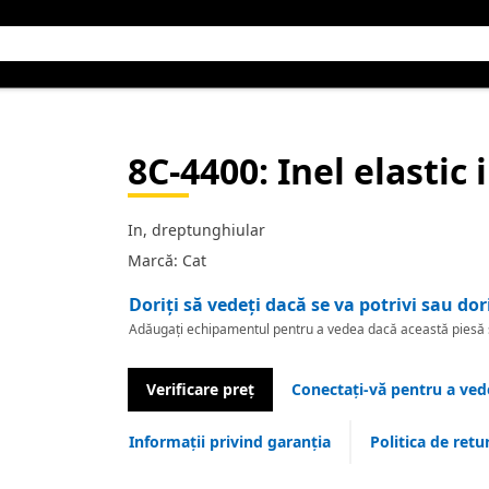
8C-4400
: Inel elastic
In, dreptunghiular
Marcă: Cat
Doriți să vedeți dacă se va potrivi sau dor
Adăugați echipamentul pentru a vedea dacă această piesă se
Verificare preț
Conectați-vă pentru a vede
Informații privind garanția
Politica de retu