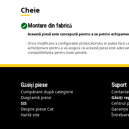
Cheie
Montare din fabrică
Această piesă este concepută pentru a se potrivi echipame
Orice modificare a configurației producătorului ar putea face 
achiziționare pentru a vă asigura că această piesă este adecva
compatibilitatea pentru toate piesele.
Găsiți piese
Suport
Cumpărare după categorie
Contacta
Diagramă piese
Găsiți r
SIS
Centrul 
Despre piese Cat
Garanție 
Hartă site
Întrebar