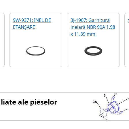
9W-9371: INEL DE
3J-1907: Garnitură
ETANȘARE
inelară NBR 90A 1,98
x 11,89 mm
iate ale pieselor