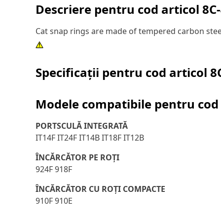
Descriere pentru cod articol
8C
Cat snap rings are made of tempered carbon stee
Specificații pentru cod articol
8
Modele compatibile pentru cod 
PORTSCULĂ INTEGRATĂ
IT14F IT24F IT14B IT18F IT12B
ÎNCĂRCĂTOR PE ROŢI
924F 918F
ÎNCĂRCĂTOR CU ROŢI COMPACTE
910F 910E