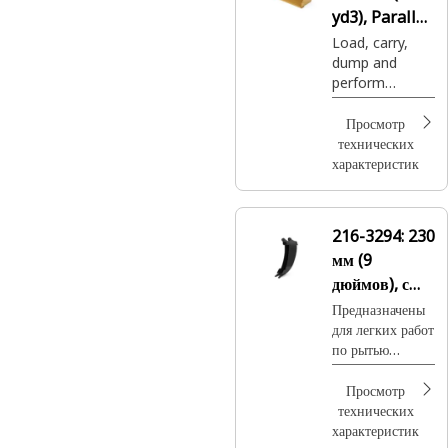
yd3), Parallel
Lift Pin On,
Load, carry,
dump and
Base Edge
perform
general clean-
up work.
Просмотр
технических
характеристик
216-3294:
230
мм (9
дюймов), с
креплением
Предназначены
для легких работ
на пальцах
по рытью
траншей в
мягком грунте
Просмотр
или глине.
технических
характеристик