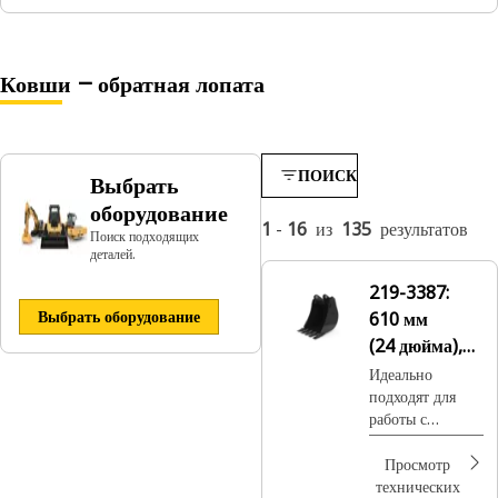
Ковши — обратная лопата
ПОИСК
Выбрать
оборудование
1
-
16
из
135
результатов
Поиск подходящих
деталей.
219-3387:
Выбрать оборудование
610 мм
(24 дюйма),
на пальцах
Идеально
подходят для
работы с
полускальным
грунтом или для
Просмотр
дробления и
технических