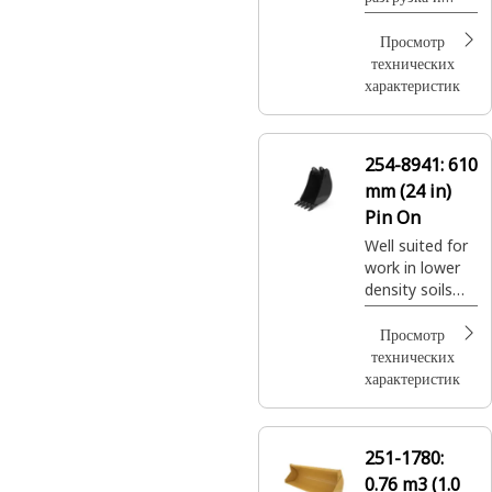
смены
общие работы
навесного
по расчистке.
Просмотр
оборудования
технических
ИT, режущая
характеристик
кромка с
болтовым
креплением
254-8941:
610
mm (24 in)
Pin On
Well suited for
work in lower
density soils
and light
materials.
Просмотр
технических
характеристик
251-1780:
0.76 m3 (1.0