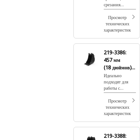
срезания
пальцах
откосов,
профилирования
Просмотр
и других работ
технических
по
характеристик
окончательной
обработке.
219-3386:
457 мм
(18 дюймов),
на пальцах
Идеально
подходят для
работы с
полускальным
грунтом или для
Просмотр
дробления и
технических
перемещения
характеристик
прочных пород.
219-3388: