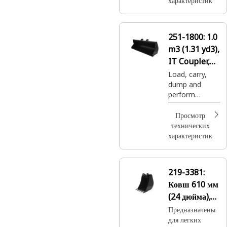
характеристик
251-1800:
1.0
m3 (1.31 yd3),
IT Coupler,
Base Edge
Load, carry,
dump and
perform
general clean-
up work.
Просмотр
технических
характеристик
219-3381:
Ковш 610 мм
(24 дюйма),
крепление на
Предназначены
для легких
пальцах