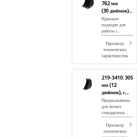
762 мм
(30 дюймов),
на пальцах
Идеально
подходят для
работы с
полускальным
грунтом или для
Просмотр
дробления и
технических
перемещения
характеристик
прочных пород.
219-3410:
305
мм (12
дюймов), с
креплением
Предназначены
для легких
на пальцах
стандартных
работ по выемке
мягкого грунта
Просмотр
или глины.
технических