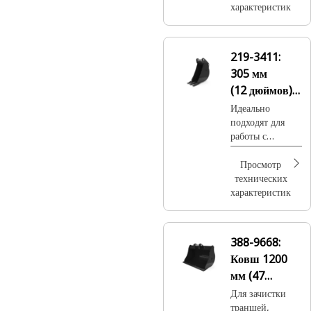
перемещения
характеристик
прочных пород.
219-3411:
305 мм
(12 дюймов),
на пальцах
Идеально
подходят для
работы с
полускальным
грунтом или для
Просмотр
дробления и
технических
перемещения
характеристик
прочных пород.
388-9668:
Ковш 1200
мм (47
дюймов),
Для зачистки
траншей,
крепление на