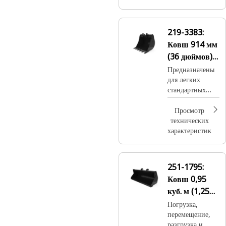
219-3383:
Ковш 914 мм
(36 дюймов),
крепление на
Предназначены
для легких
пальцах
стандартных
работ по выемке
мягкого грунта
Просмотр
или глины.
технических
характеристик
251-1795:
Ковш 0,95
куб. м (1,25
куб. ярда),
Погрузка,
перемещение,
устройство
разгрузка и