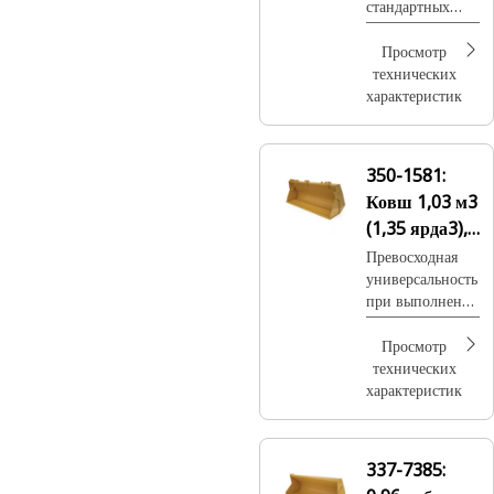
стандартных
работ по выемке
мягкого грунта
Просмотр
или глины.
технических
характеристик
350-1581:
Ковш 1,03 м3
(1,35 ярда3),
крепление на
Превосходная
универсальность
пальцах
при выполнении
перегрузки,
захвата грузов,
Просмотр
бульдозерных
технических
работ,
характеристик
профилирования
, выравнивания
и разгрузки.
337-7385: