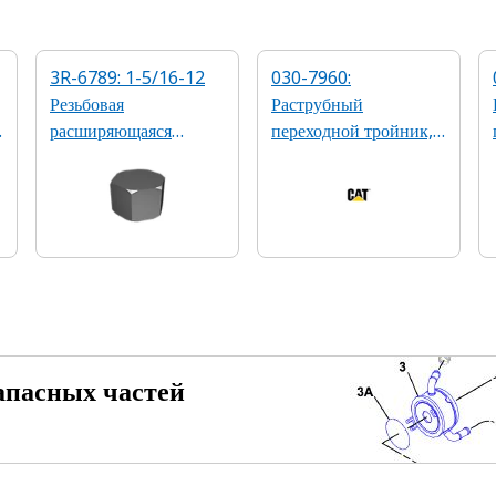
3R-6789: 1-5/16-12
030-7960:
Резьбовая
Раструбный
расширяющаяся
переходной тройник,
колпачковая гайка
1 5/16 x 1 5/16 x 1
5/16 дюйма
апасных частей