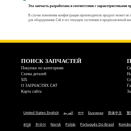
Эта запчасть разработана в соответствии с характеристиками п
В случае изменения конфигурации производителя продукт может не п
для оборудования Cat в его текущем состоянии и предполагаемой ко
ПОИСК ЗАПЧАСТЕЙ
П
Покупки по категориям
Св
Схема деталей
На
SIS
С
О ЗАПЧАСТЯХ CAT
Га
Карта сайта
За
United States English
العربية
বাংলা
Български
简体中文
繁
ಕನ್ನಡ
한국어
Norsk
Polski
Português Do Brasil
Român