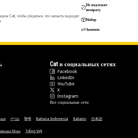
Не подлежит
возврату
ром Cat, чтобы убедиться, что запчасть подходит
Набор
.
Заменен
ь
Cat в социальных сетях
Facebook
LinkedIn
YouTube
X
Instagram
Все социальные сети
νικά
עברית
हिन्दी
Bahasa Indonesia
Italiano
日本語
аїнська Мова
Tiếng Việt