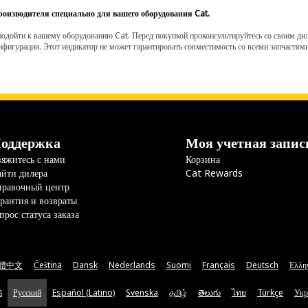
роизводителя специально для вашего оборудования Cat.
одойти к вашему оборудованию Cat. Перед покупкой проконсультируйтесь со своим диле
нфигурации. Этот индикатор не может гарантировать совместимость со всеми запчастями
оддержка
Моя учетная запис
яжитесь с нами
Корзина
йти дилера
Cat Rewards
правочный центр
рантия и возвраты
прос статуса заказа
體中文
Čeština
Dansk
Nederlands
Suomi
Français
Deutsch
Ελλη
ă
Русский
Español (Latino)
Svenska
தமிழ்
తెలుగు
ไทย
Türkçe
Укр