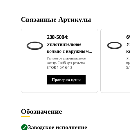
Связанные Артикулы
238-5084:
6
Уплотнительное
У
кольцо с наружным
к
диаметром 29,74 мм
д
Резиновое уплотнительное
Уп
кольцо Cat® для разъема
пр
STOR 1 5/16-12
5/
Проверка цены
Обозначение
Заводское исполнение