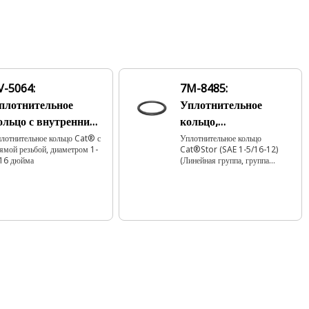
V-5064:
7M-8485:
плотнительное
Уплотнительное
ольцо с внутренним
кольцо,
иаметром 29,74 мм
2,95 x 29,74 мм 90A
лотнительное кольцо Cat® с
Уплотнительное кольцо
ямой резьбой, диаметром 1-
Cat®Stor (SAE 1-5/16-12)
из бутадиен-
16 дюйма
(Линейная группа, группа
нитрильного каучука
радиаторов)