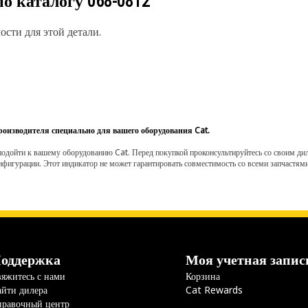
по каталогу
068-0812
сти для этой детали.
роизводителя специально для вашего оборудования Cat.
одойти к вашему оборудованию Cat. Перед покупкой проконсультируйтесь со своим диле
нфигурации. Этот индикатор не может гарантировать совместимость со всеми запчастями
оддержка
Моя учетная запис
яжитесь с нами
Корзина
йти дилера
Cat Rewards
правочный центр