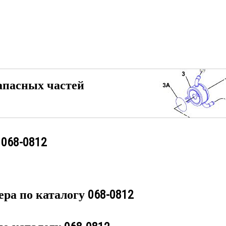
апасных частей
у
068-0812
ера по каталогу
068-0812