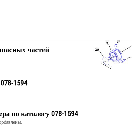
апасных частей
у
078-1594
ера по каталогу
078-1594
 добавлены.