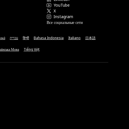
YouTube
X
Instagram
Все социальные сети
νικά
עברית
हिन्दी
Bahasa Indonesia
Italiano
日本語
аїнська Мова
Tiếng Việt