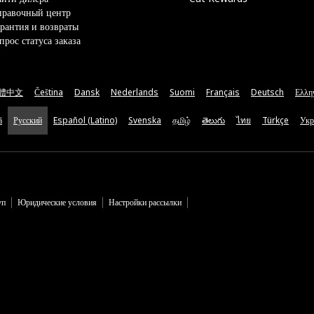
правочный центр
рантия и возвраты
прос статуса заказа
體中文
Čeština
Dansk
Nederlands
Suomi
Français
Deutsch
Ελλη
ă
Русский
Español (Latino)
Svenska
தமிழ்
తెలుగు
ไทย
Türkçe
Укр
уп
Юридические условия
Настройки рассылки