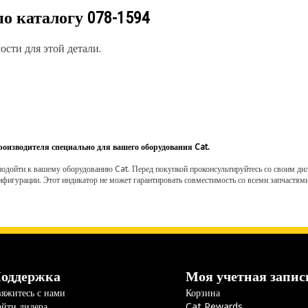
по каталогу
078-1594
сти для этой детали.
роизводителя специально для вашего оборудования Cat.
одойти к вашему оборудованию Cat. Перед покупкой проконсультируйтесь со своим диле
нфигурации. Этот индикатор не может гарантировать совместимость со всеми запчастями
оддержка
Моя учетная запис
яжитесь с нами
Корзина
йти дилера
Cat Rewards