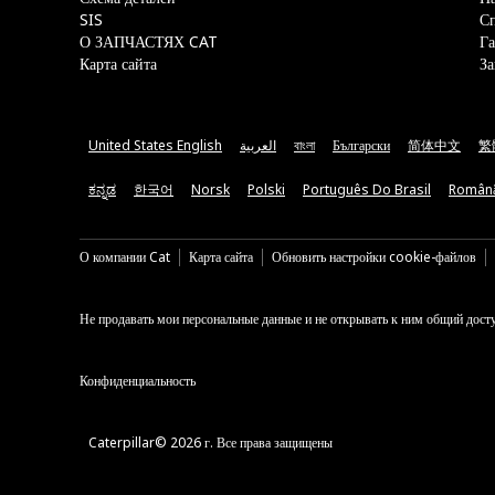
SIS
С
О ЗАПЧАСТЯХ CAT
Га
Карта сайта
За
United States English
العربية
বাংলা
Български
简体中文
繁
ಕನ್ನಡ
한국어
Norsk
Polski
Português Do Brasil
Român
О компании Cat
Карта сайта
Обновить настройки cookie-файлов
Не продавать мои персональные данные и не открывать к ним общий дост
Конфиденциальность
Caterpillar© 2026 г. Все права защищены