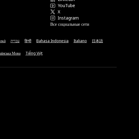
YouTube
X
Instagram
Все социальные сети
νικά
עברית
हिन्दी
Bahasa Indonesia
Italiano
日本語
аїнська Мова
Tiếng Việt