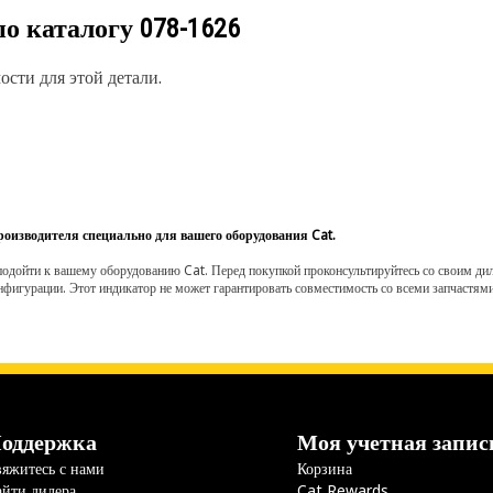
по каталогу
078-1626
сти для этой детали.
роизводителя специально для вашего оборудования Cat.
одойти к вашему оборудованию Cat. Перед покупкой проконсультируйтесь со своим диле
нфигурации. Этот индикатор не может гарантировать совместимость со всеми запчастями
оддержка
Моя учетная запис
яжитесь с нами
Корзина
йти дилера
Cat Rewards