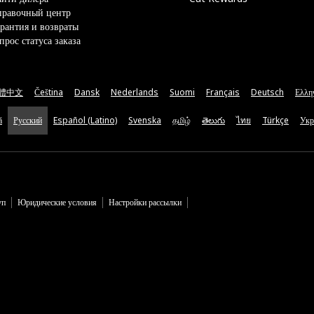
правочный центр
рантия и возвраты
прос статуса заказа
體中文
Čeština
Dansk
Nederlands
Suomi
Français
Deutsch
Ελλη
ă
Русский
Español (Latino)
Svenska
தமிழ்
తెలుగు
ไทย
Türkçe
Укр
уп
Юридические условия
Настройки рассылки