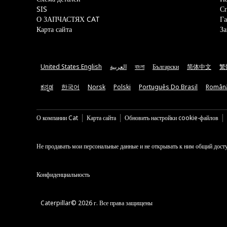
SIS
С
О ЗАПЧАСТЯХ CAT
Га
Карта сайта
За
United States English
العربية
বাংলা
Български
简体中文
繁
ಕನ್ನಡ
한국어
Norsk
Polski
Português Do Brasil
Român
О компании Cat
Карта сайта
Обновить настройки cookie-файлов
Не продавать мои персональные данные и не открывать к ним общий дост
Конфиденциальность
Caterpillar© 2026 г. Все права защищены