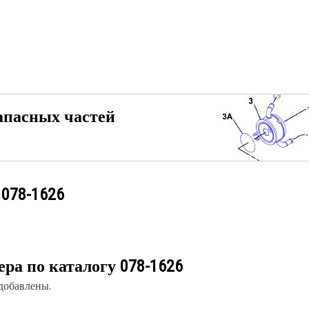
апасных частей
у
078-1626
ера по каталогу
078-1626
 добавлены.