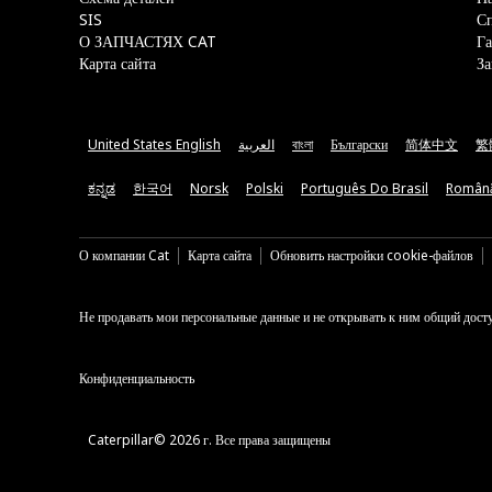
SIS
С
О ЗАПЧАСТЯХ CAT
Га
Карта сайта
За
United States English
العربية
বাংলা
Български
简体中文
繁
ಕನ್ನಡ
한국어
Norsk
Polski
Português Do Brasil
Român
О компании Cat
Карта сайта
Обновить настройки cookie-файлов
Не продавать мои персональные данные и не открывать к ним общий дост
Конфиденциальность
Caterpillar© 2026 г. Все права защищены