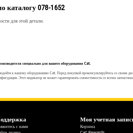
по каталогу
078-1652
сти для этой детали.
роизводителя специально для вашего оборудования Cat.
одойти к вашему оборудованию Cat. Перед покупкой проконсультируйтесь со своим диле
нфигурации. Этот индикатор не может гарантировать совместимость со всеми запчастями
оддержка
Моя учетная запис
яжитесь с нами
Корзина
йти дилера
Cat Rewards