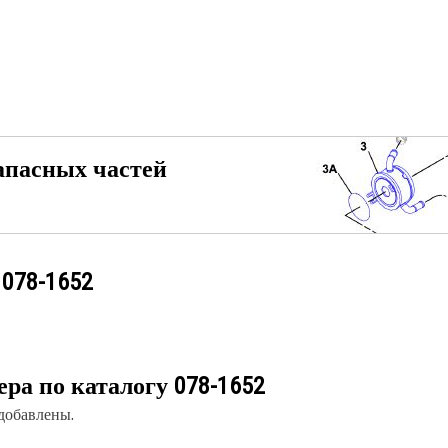
апасных частей
у
078-1652
ера по каталогу
078-1652
 добавлены.