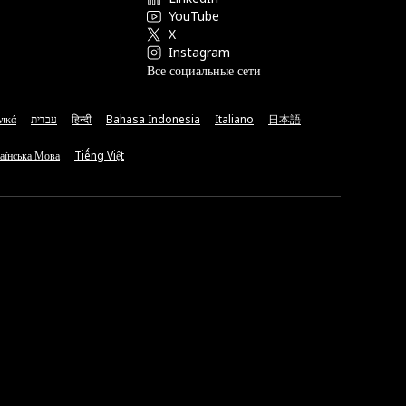
YouTube
X
Instagram
Все социальные сети
νικά
עברית
हिन्दी
Bahasa Indonesia
Italiano
日本語
аїнська Мова
Tiếng Việt