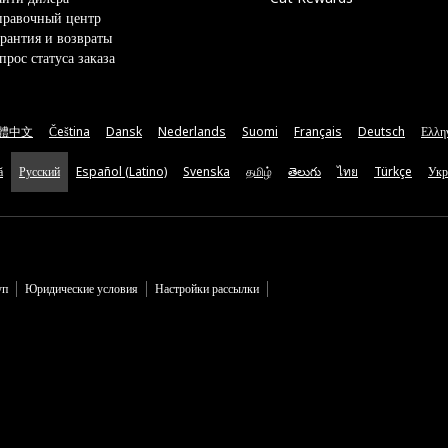
правочный центр
рантия и возвраты
прос статуса заказа
體中文
Čeština
Dansk
Nederlands
Suomi
Français
Deutsch
Ελλη
ă
Русский
Español (Latino)
Svenska
தமிழ்
తెలుగు
ไทย
Türkçe
Укр
уп
Юридические условия
Настройки рассылки