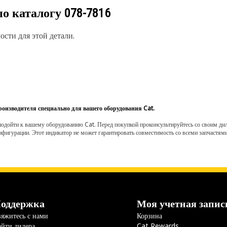
по каталогу
078-7816
сти для этой детали.
роизводителя специально для вашего оборудования Cat.
одойти к вашему оборудованию Cat. Перед покупкой проконсультируйтесь со своим диле
нфигурации. Этот индикатор не может гарантировать совместимость со всеми запчастями
оддержка
Моя учетная запис
яжитесь с нами
Корзина
йти дилера
Cat Rewards