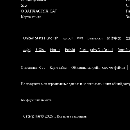
SIS
С
О ЗАПЧАСТЯХ CAT
Га
Карта сайта
За
United States English
العربية
বাংলা
Български
简体中文
繁
ಕನ್ನಡ
한국어
Norsk
Polski
Português Do Brasil
Român
О компании Cat
Карта сайта
Обновить настройки cookie-файлов
Не продавать мои персональные данные и не открывать к ним общий дост
Конфиденциальность
Caterpillar© 2026 г. Все права защищены