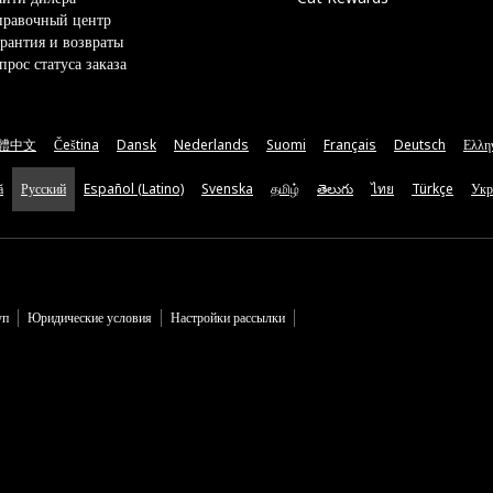
правочный центр
рантия и возвраты
прос статуса заказа
體中文
Čeština
Dansk
Nederlands
Suomi
Français
Deutsch
Ελλη
ă
Русский
Español (Latino)
Svenska
தமிழ்
తెలుగు
ไทย
Türkçe
Укр
уп
Юридические условия
Настройки рассылки