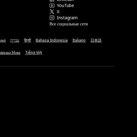
YouTube
X
Instagram
Все социальные сети
νικά
עברית
हिन्दी
Bahasa Indonesia
Italiano
日本語
аїнська Мова
Tiếng Việt