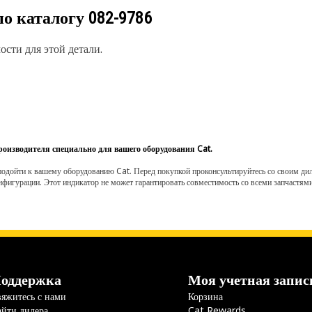
по каталогу
082-9786
сти для этой детали.
роизводителя специально для вашего оборудования Cat.
одойти к вашему оборудованию Cat. Перед покупкой проконсультируйтесь со своим диле
нфигурации. Этот индикатор не может гарантировать совместимость со всеми запчастями
оддержка
Моя учетная запис
яжитесь с нами
Корзина
йти дилера
Cat Rewards