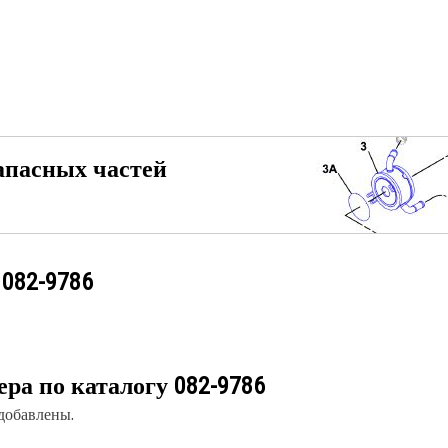
апасных частей
у
082-9786
ера по каталогу
082-9786
 добавлены.