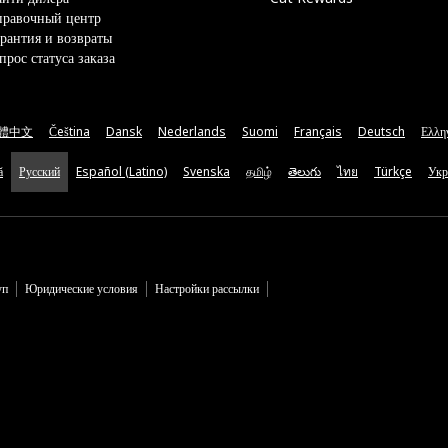
правочный центр
рантия и возвраты
прос статуса заказа
體中文
Čeština
Dansk
Nederlands
Suomi
Français
Deutsch
Ελλη
ă
Русский
Español (Latino)
Svenska
தமிழ்
తెలుగు
ไทย
Türkçe
Укр
уп
Юридические условия
Настройки рассылки