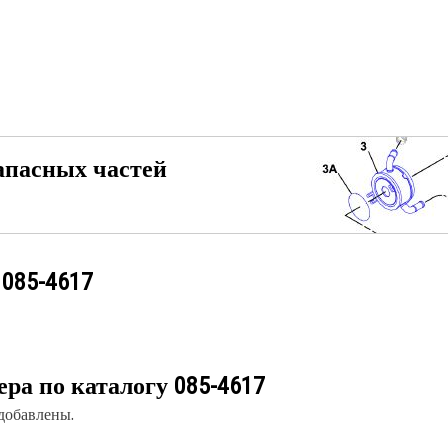
апасных частей
у
085-4617
ера по каталогу
085-4617
 добавлены.