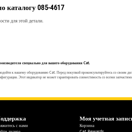
по каталогу
085-4617
сти для этой детали.
роизводителя специально для вашего оборудования Cat.
одойти к вашему оборудованию Cat. Перед покупкой проконсультируйтесь со своим диле
нфигурации. Этот индикатор не может гарантировать совместимость со всеми запчастями
оддержка
Моя учетная запис
яжитесь с нами
Корзина
йти дилера
Cat Rewards