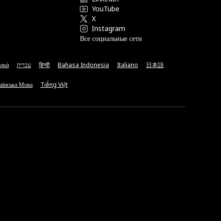
YouTube
X
Instagram
Все социальные сети
νικά
עברית
हिन्दी
Bahasa Indonesia
Italiano
日本語
аїнська Мова
Tiếng Việt