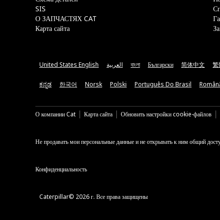
SIS
С
О ЗАПЧАСТЯХ CAT
Га
Карта сайта
За
United States English
العربية
বাংলা
Български
简体中文
繁
ಕನ್ನಡ
한국어
Norsk
Polski
Português Do Brasil
Român
О компании Cat
Карта сайта
Обновить настройки cookie-файлов
Не продавать мои персональные данные и не открывать к ним общий дост
Конфиденциальность
Caterpillar© 2026 г. Все права защищены