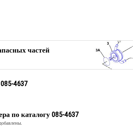
апасных частей
у
085-4637
ера по каталогу
085-4637
 добавлены.