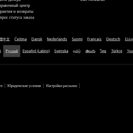
правочный центр
рантия и возвраты
прос статуса заказа
體中文
Čeština
Dansk
Nederlands
Suomi
Français
Deutsch
Ελλη
ă
Русский
Español (Latino)
Svenska
தமிழ்
తెలుగు
ไทย
Türkçe
Укр
уп
Юридические условия
Настройки рассылки