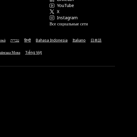
YouTube
X
Instagram
Все социальные сети
νικά
עברית
हिन्दी
Bahasa Indonesia
Italiano
日本語
аїнська Мова
Tiếng Việt