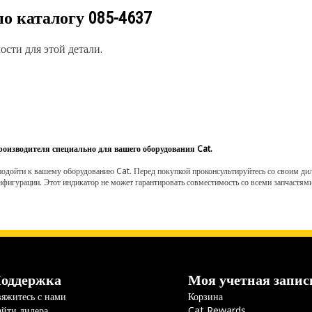
по каталогу
085-4637
сти для этой детали.
роизводителя специально для вашего оборудования Cat.
одойти к вашему оборудованию Cat. Перед покупкой проконсультируйтесь со своим диле
нфигурации. Этот индикатор не может гарантировать совместимость со всеми запчастями
оддержка
Моя учетная запис
яжитесь с нами
Корзина
йти дилера
Cat Rewards