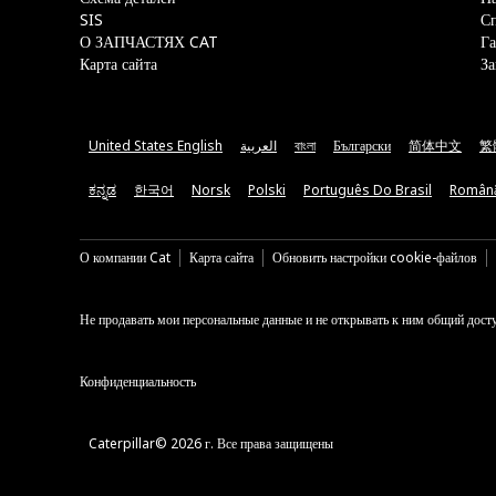
SIS
С
О ЗАПЧАСТЯХ CAT
Га
Карта сайта
За
United States English
العربية
বাংলা
Български
简体中文
繁
ಕನ್ನಡ
한국어
Norsk
Polski
Português Do Brasil
Român
О компании Cat
Карта сайта
Обновить настройки cookie-файлов
Не продавать мои персональные данные и не открывать к ним общий дост
Конфиденциальность
Caterpillar© 2026 г. Все права защищены