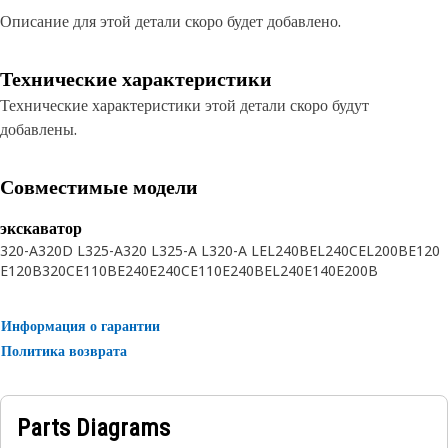
Описание для этой детали скоро будет добавлено.
Технические характеристики
Технические характеристики этой детали скоро будут
добавлены.
Совместимые модели
экскаватор
320-A
320D L
325-A
320 L
325-A L
320-A L
EL240B
EL240C
EL200B
E120
E120B
320C
E110B
E240
E240C
E110
E240B
EL240
E140
E200B
Информация о гарантии
Политика возврата
Parts Diagrams