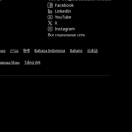
Facebook
LinkedIn
YouTube
X
Instagram
Все социальные сети
νικά
עברית
हिन्दी
Bahasa Indonesia
Italiano
日本語
аїнська Мова
Tiếng Việt