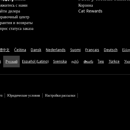
яжитесь с нами
Корзина
йти дилера
Cat Rewards
правочный центр
рантия и возвраты
прос статуса заказа
體中文
Čeština
Dansk
Nederlands
Suomi
Français
Deutsch
Ελλη
ă
Русский
Español (Latino)
Svenska
தமிழ்
తెలుగు
ไทย
Türkçe
Укр
уп
Юридические условия
Настройки рассылки