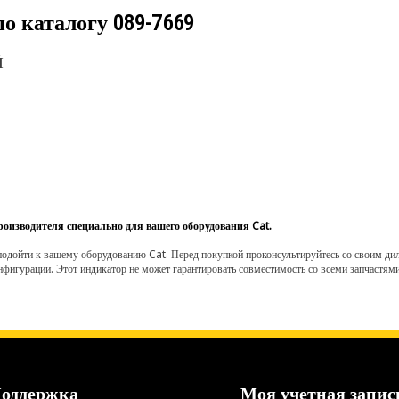
по каталогу
089-7669
Й
роизводителя специально для вашего оборудования Cat.
одойти к вашему оборудованию Cat. Перед покупкой проконсультируйтесь со своим диле
нфигурации. Этот индикатор не может гарантировать совместимость со всеми запчастями
оддержка
Моя учетная запис