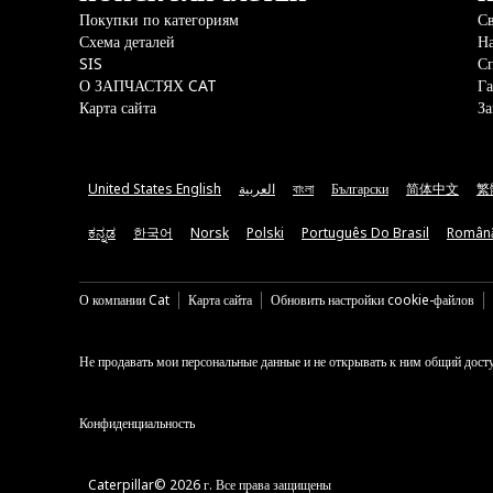
Покупки по категориям
Св
Схема деталей
На
SIS
С
О ЗАПЧАСТЯХ CAT
Га
Карта сайта
За
United States English
العربية
বাংলা
Български
简体中文
繁
ಕನ್ನಡ
한국어
Norsk
Polski
Português Do Brasil
Român
О компании Cat
Карта сайта
Обновить настройки cookie-файлов
Не продавать мои персональные данные и не открывать к ним общий дост
Конфиденциальность
Caterpillar© 2026 г. Все права защищены