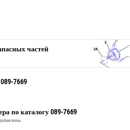
апасных частей
у
089-7669
ера по каталогу
089-7669
 добавлены.