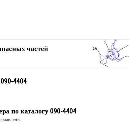
апасных частей
у
090-4404
ера по каталогу
090-4404
 добавлены.