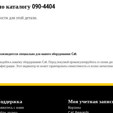
по каталогу
090-4404
сти для этой детали.
роизводителя специально для вашего оборудования Cat.
одойти к вашему оборудованию Cat. Перед покупкой проконсультируйтесь со своим диле
нфигурации. Этот индикатор не может гарантировать совместимость со всеми запчастями
оддержка
Моя учетная запис
яжитесь с нами
Корзина
йти дилера
Cat Rewards