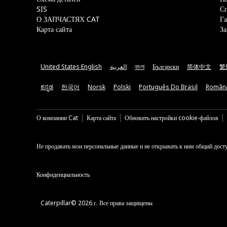
SIS
С
О ЗАПЧАСТЯХ CAT
Га
Карта сайта
За
United States English
العربية
বাংলা
Български
简体中文
繁
ಕನ್ನಡ
한국어
Norsk
Polski
Português Do Brasil
Român
О компании Cat
Карта сайта
Обновить настройки cookie-файлов
Не продавать мои персональные данные и не открывать к ним общий дост
Конфиденциальность
Caterpillar© 2026 г. Все права защищены