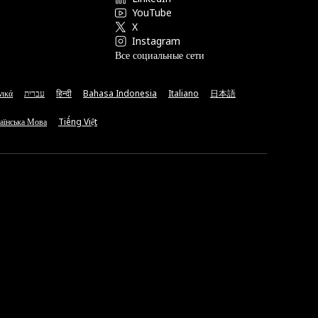
YouTube
X
Instagram
Все социальные сети
νικά
עברית
हिन्दी
Bahasa Indonesia
Italiano
日本語
аїнська Мова
Tiếng Việt