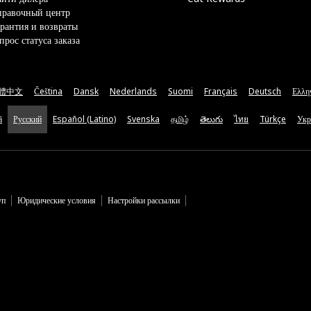
правочный центр
рантия и возвраты
прос статуса заказа
體中文
Čeština
Dansk
Nederlands
Suomi
Français
Deutsch
Ελλη
ă
Русский
Español (Latino)
Svenska
தமிழ்
తెలుగు
ไทย
Türkçe
Укр
уп
Юридические условия
Настройки рассылки