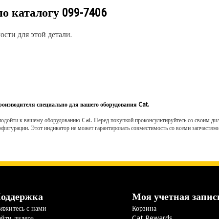
по каталогу
099-7406
сти для этой детали.
роизводителя специально для вашего оборудования Cat.
одойти к вашему оборудованию Cat. Перед покупкой проконсультируйтесь со своим диле
нфигурации. Этот индикатор не может гарантировать совместимость со всеми запчастями
оддержка
Моя учетная запис
яжитесь с нами
Корзина
йти дилера
Cat Rewards