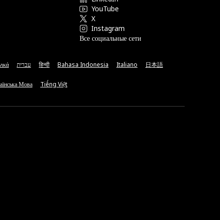
YouTube
X
Instagram
Все социальные сети
νικά
עברית
हिन्दी
Bahasa Indonesia
Italiano
日本語
аїнська Мова
Tiếng Việt