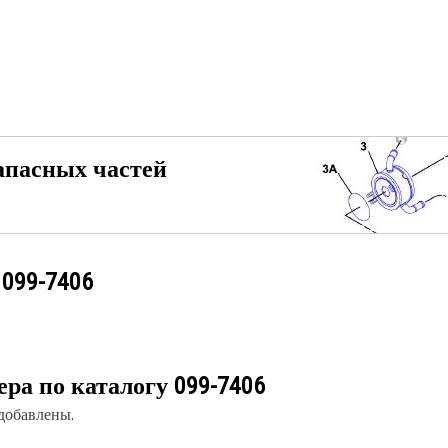
апасных частей
у
099-7406
ера по каталогу
099-7406
 добавлены.