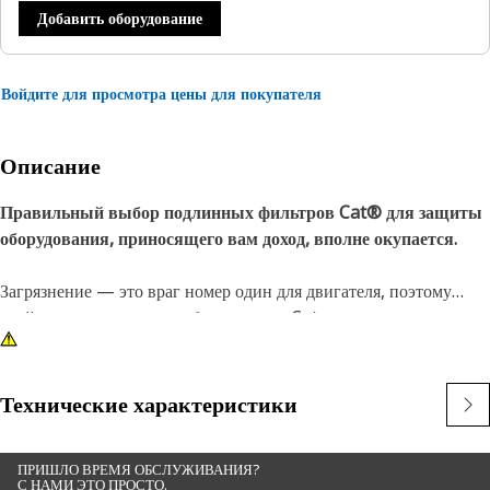
Добавить оборудование
Войдите для просмотра цены для покупателя
Описание
Правильный выбор подлинных фильтров Cat® для защиты
оборудования, приносящего вам доход, вполне окупается.
Загрязнение — это враг номер один для двигателя, поэтому
крайне важно защитить оборудование Cat с помощью
оригинальных фильтрующих элементов Cat. Правильный выбор
подлинных фильтров Cat® для защиты оборудования,
приносящего вам доход, вполне окупается.
Технические характеристики
Воздушные фильтры Cat служат долго, обеспечивают отличное
ПРИШЛО ВРЕМЯ ОБСЛУЖИВАНИЯ?
качество фильтрации, они также экологически безвредны и
С НАМИ ЭТО ПРОСТО.