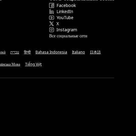
Facebook
LinkedIn
YouTube
X
Instagram
Все социальные сети
νικά
עברית
हिन्दी
Bahasa Indonesia
Italiano
日本語
аїнська Мова
Tiếng Việt