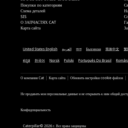
Покупки по категориям
Св
Схема деталей
На
SIS
С
О ЗАПЧАСТЯХ CAT
Га
Карта сайта
За
United States English
العربية
বাংলা
Български
简体中文
繁
ಕನ್ನಡ
한국어
Norsk
Polski
Português Do Brasil
Român
О компании Cat
Карта сайта
Обновить настройки cookie-файлов
Не продавать мои персональные данные и не открывать к ним общий дост
Конфиденциальность
Caterpillar© 2026 г. Все права защищены