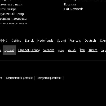
яжитесь с нами
Корзина
йти дилера
Cat Rewards
правочный центр
рантия и возвраты
прос статуса заказа
體中文
Čeština
Dansk
Nederlands
Suomi
Français
Deutsch
Ελλη
ă
Русский
Español (Latino)
Svenska
தமிழ்
తెలుగు
ไทย
Türkçe
Укр
уп
Юридические условия
Настройки рассылки