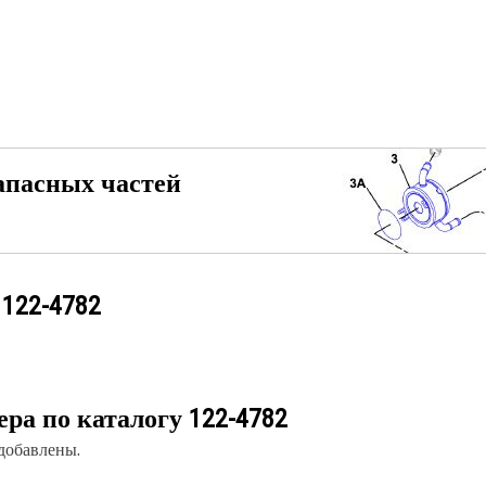
апасных частей
у
122-4782
ера по каталогу
122-4782
 добавлены.