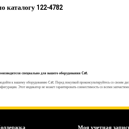
по каталогу
122-4782
роизводителя специально для вашего оборудования Cat.
одойти к вашему оборудованию Cat. Перед покупкой проконсультируйтесь со своим диле
нфигурации. Этот индикатор не может гарантировать совместимость со всеми запчастями
оддержка
Моя учетная запис